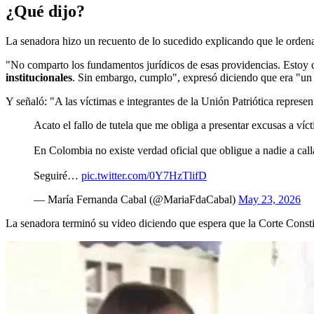
¿Qué dijo?
La senadora hizo un recuento de lo sucedido explicando que le ordenar
"No comparto los fundamentos jurídicos de esas providencias. Estoy c
institucionales
. Sin embargo, cumplo", expresó diciendo que era "un 
Y señaló: "A las víctimas e integrantes de la Unión Patriótica represe
Acato el fallo de tutela que me obliga a presentar excusas a ví
En Colombia no existe verdad oficial que obligue a nadie a call
Seguiré…
pic.twitter.com/0Y7HzTlifD
— María Fernanda Cabal (@MariaFdaCabal)
May 23, 2026
La senadora terminó su video diciendo que espera que la Corte Constit