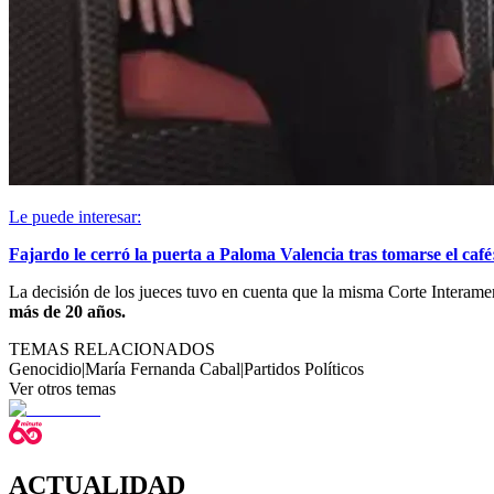
Le puede interesar:
Fajardo le cerró la puerta a Paloma Valencia tras tomarse el café
La decisión de los jueces tuvo en cuenta que la misma Corte Inter
más de 20 años.
TEMAS RELACIONADOS
Genocidio
|
María Fernanda Cabal
|
Partidos Políticos
Ver otros temas
ACTUALIDAD