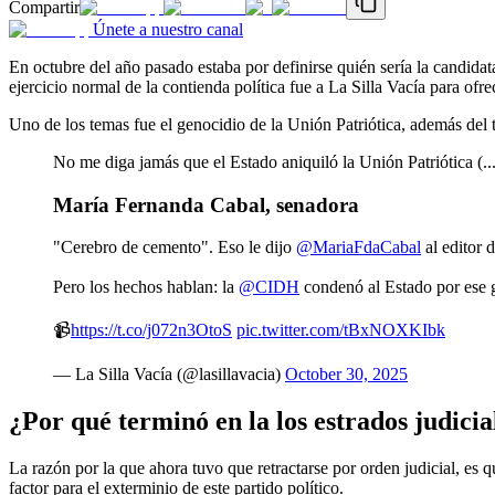
Compartir
Únete a nuestro canal
En octubre del año pasado estaba por definirse quién sería la candid
ejercicio normal de la contienda política fue a La Silla Vacía para ofr
Uno de los temas fue el genocidio de la Unión Patriótica, además del t
No me diga jamás que el Estado aniquiló la Unión Patriótica (..
María Fernanda Cabal, senadora
"Cerebro de cemento". Eso le dijo
@MariaFdaCabal
al editor 
Pero los hechos hablan: la
@CIDH
condenó al Estado por ese g
📹
https://t.co/j072n3OtoS
pic.twitter.com/tBxNOXKIbk
— La Silla Vacía (@lasillavacia)
October 30, 2025
¿Por qué terminó en la los estrados judicia
La razón por la que ahora tuvo que retractarse por orden judicial, es q
factor para el exterminio de este partido político.