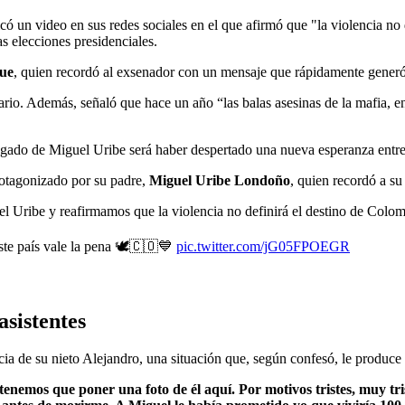
licó un video en sus redes sociales en el que afirmó que "la violencia no
as elecciones presidenciales.
ue
, quien recordó al exsenador con un mensaje que rápidamente generó 
o. Además, señaló que hace un año “las balas asesinas de la mafia, en a
egado de Miguel Uribe será haber despertado una nueva esperanza entre l
otagonizado por su padre,
Miguel Uribe Londoño
, quien recordó a su
l Uribe y reafirmamos que la violencia no definirá el destino de Colom
te país vale la pena 🕊️🇨🇴💙
pic.twitter.com/jG05FPOEGR
asistentes
a de su nieto Alejandro, una situación que, según confesó, le produce
tenemos que poner una foto de él aquí. Por motivos tristes, muy tris