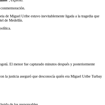
 años
”, expresó.
la conmemoración.
oria de Miguel Uribe estuvo inevitablemente ligada a la tragedia que
tel de Medellín.
olítica.
Bogotá. El menor fue capturado minutos después y posteriormente
 con la justicia aseguró que desconocía quién era Miguel Uribe Turbay
 huida de los responsables.