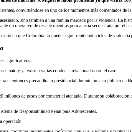
 antes de morirme. A Miguel le había prometido yo que viviría 100
 asistentes, convirtiéndose en uno de los momentos más comentados de 
asesinado, sino también a una familia marcada por la violencia. La hist
ante un operativo de rescate mientras permanecía secuestrada por el car
sistió en que Colombia no puede seguir repitiendo ciclos de violencia p
io
es significativos.
asesinato y ya existen varias condenas relacionadas con el caso.
ntra el entonces precandidato presidencial durante un acto público en 
 20 millones de pesos por cometer el atentado. Durante su colaboración
 Sistema de Responsabilidad Penal para Adolescentes.
la operación.
ma, coordinar movimientos logísticos, vigilar a la víctima y facilitar la