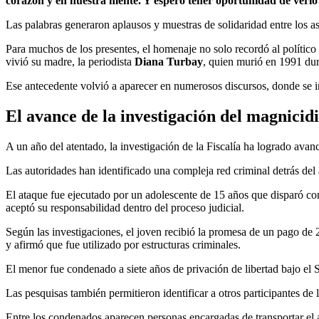
corazón y en nuestra mente. Y espero tener oportunidad de verlo
Las palabras generaron aplausos y muestras de solidaridad entre los
Para muchos de los presentes, el homenaje no solo recordó al político 
vivió su madre, la periodista
Diana Turbay
, quien murió en 1991 dur
Ese antecedente volvió a aparecer en numerosos discursos, donde se in
El avance de la investigación del magnicid
A un año del atentado, la investigación de la Fiscalía ha logrado avanc
Las autoridades han identificado una compleja red criminal detrás del 
El ataque fue ejecutado por un adolescente de 15 años que disparó co
aceptó su responsabilidad dentro del proceso judicial.
Según las investigaciones, el joven recibió la promesa de un pago de
y afirmó que fue utilizado por estructuras criminales.
El menor fue condenado a siete años de privación de libertad bajo el
Las pesquisas también permitieron identificar a otros participantes de 
Entre los condenados aparecen personas encargadas de transportar el ar