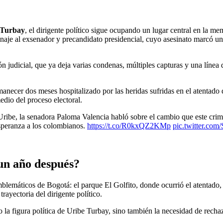
 Turbay
, el dirigente político sigue ocupando un lugar central en la mem
enaje al exsenador y precandidato presidencial, cuyo asesinato marcó un
judicial, que ya deja varias condenas, múltiples capturas y una línea d
anecer dos meses hospitalizado por las heridas sufridas en el atentado 
edio del proceso electoral.
ribe, la senadora Paloma Valencia habló sobre el cambio que este crimen
esperanza a los colombianos.
https://t.co/R0kxQZ2KMp
pic.twitter.co
un año después?
emáticos de Bogotá: el parque El Golfito, donde ocurrió el atentado, y 
rayectoria del dirigente político.
la figura política de Uribe Turbay, sino también la necesidad de rechaz