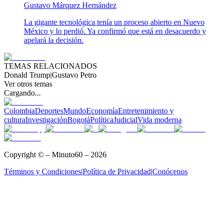
Gustavo Márquez Hernández
La gigante tecnológica tenía un proceso abierto en Nuevo
México y lo perdió. Ya confirmó que está en desacuerdo y
apelará la decisión.
TEMAS RELACIONADOS
Donald Trump
|
Gustavo Petro
Ver otros temas
Cargando...
Colombia
Deportes
Mundo
Economía
Entretenimiento y
cultura
Investigación
Bogotá
Política
Judicial
Vida moderna
Copyright © – Minuto60 – 2026
Términos y Condiciones
|
Política de Privacidad
|
Conócenos