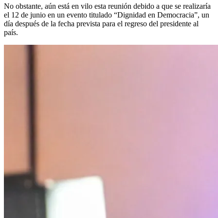
No obstante, aún está en vilo esta reunión debido a que se realizaría
el 12 de junio en un evento titulado “Dignidad en Democracia”, un
día después de la fecha prevista para el regreso del presidente al
país.