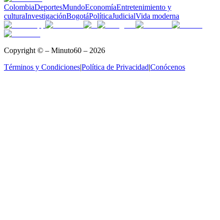
Colombia
Deportes
Mundo
Economía
Entretenimiento y
cultura
Investigación
Bogotá
Política
Judicial
Vida moderna
Copyright © – Minuto60 – 2026
Términos y Condiciones
|
Política de Privacidad
|
Conócenos