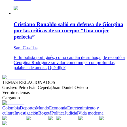
Cristiano Ronaldo salió en defensa de Giorgina
por las criticas de su cuerpo: “Una mujer
perfecta”
Sara Casallas
El futbolista portugués, como capitán de su hogar, le recordó a
Georgina Rodríguez su valor como mujer con profundas
palabras de amor. ¿Qué dijo?
TEMAS RELACIONADOS
Gustavo Petro
|
Iván Cepeda
|
Juan Daniel Oviedo
Ver otros temas
Cargando...
Colombia
Deportes
Mundo
Economía
Entretenimiento y
cultura
Investigación
Bogotá
Política
Judicial
Vida moderna