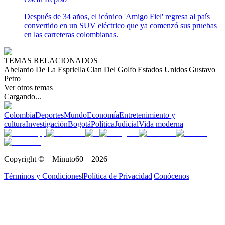
Después de 34 años, el icónico 'Amigo Fiel' regresa al país
convertido en un SUV eléctrico que ya comenzó sus pruebas
en las carreteras colombianas.
TEMAS RELACIONADOS
Abelardo De La Espriella
|
Clan Del Golfo
|
Estados Unidos
|
Gustavo
Petro
Ver otros temas
Cargando...
Colombia
Deportes
Mundo
Economía
Entretenimiento y
cultura
Investigación
Bogotá
Política
Judicial
Vida moderna
Copyright © – Minuto60 – 2026
Términos y Condiciones
|
Política de Privacidad
|
Conócenos