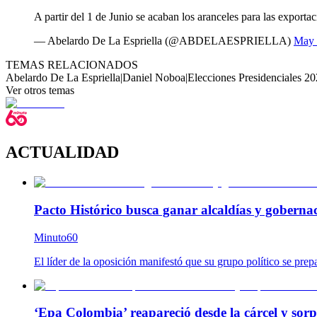
A partir del 1 de Junio se acaban los aranceles para las export
— Abelardo De La Espriella (@ABDELAESPRIELLA)
May 
TEMAS RELACIONADOS
Abelardo De La Espriella
|
Daniel Noboa
|
Elecciones Presidenciales 2
Ver otros temas
ACTUALIDAD
Pacto Histórico busca ganar alcaldías y goberna
Minuto60
El líder de la oposición manifestó que su grupo político se prep
‘Epa Colombia’ reapareció desde la cárcel y so