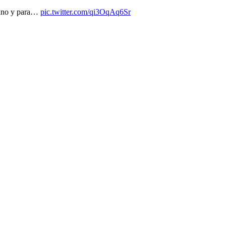
biano y para…
pic.twitter.com/qi3OqAq6Sr