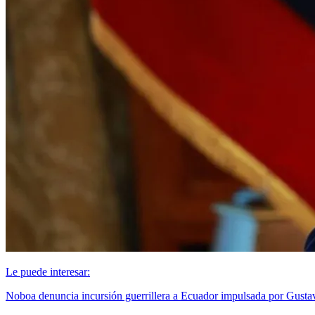
Le puede interesar:
Noboa denuncia incursión guerrillera a Ecuador impulsada por Gusta