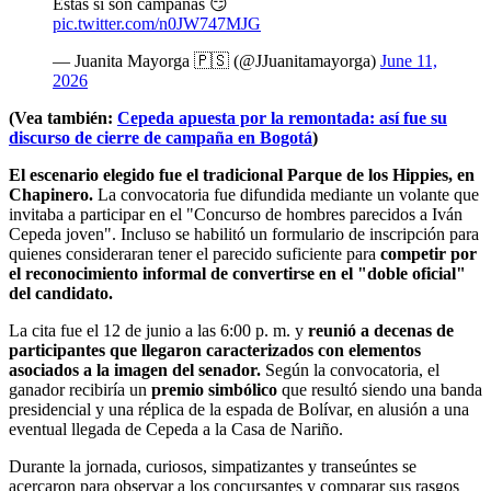
Estás sí son campañas 😏
pic.twitter.com/n0JW747MJG
— Juanita Mayorga 🇵🇸 (@JJuanitamayorga)
June 11,
2026
(Vea también:
Cepeda apuesta por la remontada: así fue su
discurso de cierre de campaña en Bogotá
)
El escenario elegido fue el tradicional Parque de los Hippies, en
Chapinero.
La convocatoria fue difundida mediante un volante que
invitaba a participar en el "Concurso de hombres parecidos a Iván
Cepeda joven". Incluso se habilitó un formulario de inscripción para
quienes consideraran tener el parecido suficiente para
competir por
el reconocimiento informal de convertirse en el "doble oficial"
del candidato.
La cita fue el 12 de junio a las 6:00 p. m. y
reunió a decenas de
participantes que llegaron caracterizados con elementos
asociados a la imagen del senador.
Según la convocatoria, el
ganador recibiría un
premio simbólico
que resultó siendo una banda
presidencial y una réplica de la espada de Bolívar, en alusión a una
eventual llegada de Cepeda a la Casa de Nariño.
Durante la jornada, curiosos, simpatizantes y transeúntes se
acercaron para observar a los concursantes y comparar sus rasgos