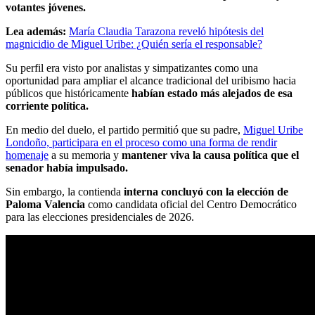
votantes jóvenes.
Lea además:
María Claudia Tarazona reveló hipótesis del
magnicidio de Miguel Uribe: ¿Quién sería el responsable?
Su perfil era visto por analistas y simpatizantes como una
oportunidad para ampliar el alcance tradicional del uribismo hacia
públicos que históricamente
habían estado más alejados de esa
corriente política.
En medio del duelo, el partido permitió que su padre,
Miguel Uribe
Londoño, participara en el proceso como una forma de rendir
homenaje
a su memoria y
mantener viva la causa política que el
senador había impulsado.
Sin embargo, la contienda
interna concluyó con la elección de
Paloma Valencia
como candidata oficial del Centro Democrático
para las elecciones presidenciales de 2026.