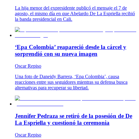
La hija menor del expresidente publicó el mensaje el 7 de
agosto, el mismo día en que Abelardo De La Espriella recibió
la banda presidencial en Cali.
‘Epa Colombia’ reapareció desde la cárcel y
sorprendió con su nueva imagen
Oscar Repiso
Una foto de Daneidy Barrera, ‘Epa Colombia’, causa
reacciones entre sus seguidores mientras su defensa busca
alternativas para recuperar su libertad.
Jennifer Pedraza se retiró de la posesión de De
La Espriella y cuestionó la ceremonia
Oscar Repiso