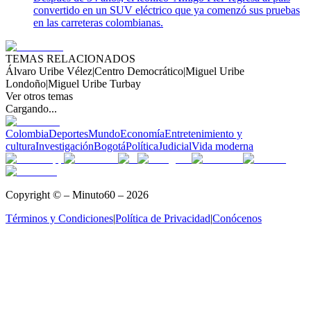
convertido en un SUV eléctrico que ya comenzó sus pruebas
en las carreteras colombianas.
TEMAS RELACIONADOS
Álvaro Uribe Vélez
|
Centro Democrático
|
Miguel Uribe
Londoño
|
Miguel Uribe Turbay
Ver otros temas
Cargando...
Colombia
Deportes
Mundo
Economía
Entretenimiento y
cultura
Investigación
Bogotá
Política
Judicial
Vida moderna
Copyright © – Minuto60 – 2026
Términos y Condiciones
|
Política de Privacidad
|
Conócenos