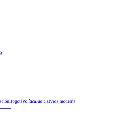
mo
ación
Bogotá
Política
Judicial
Vida moderna