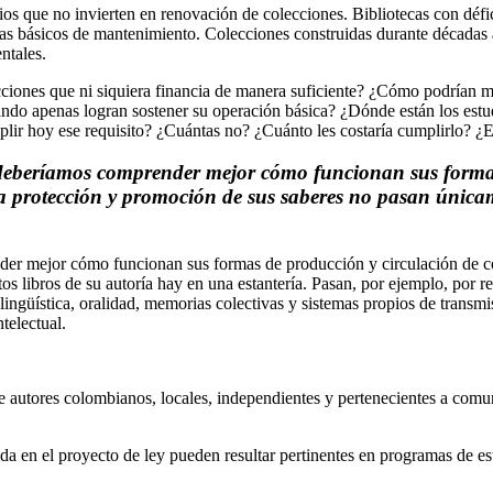
s que no invierten en renovación de colecciones. Bibliotecas con défic
mas básicos de mantenimiento. Colecciones construidas durante décadas a
ntales.
ciones que ni siquiera financia de manera suficiente? ¿Cómo podrían m
ando apenas logran sostener su operación básica? ¿Dónde están los estu
lir hoy ese requisito? ¿Cuántas no? ¿Cuánto les costaría cumplirlo? ¿
 deberíamos comprender mejor cómo funcionan sus formas
a protección y promoción de sus saberes no pasan única
er mejor cómo funcionan sus formas de producción y circulación de co
s libros de su autoría hay en una estantería. Pasan, por ejemplo, por
 lingüística, oralidad, memorias colectivas y sistemas propios de trans
telectual.
de autores colombianos, locales, independientes y pertenecientes a comun
da en el proyecto de ley pueden resultar pertinentes en programas de est