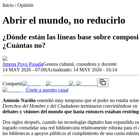
Inicio
/ Opinión
Abrir el mundo, no reducirlo
¿Dónde están las líneas base sobre composi
¿Cuántas no?
Jimena Puyo Posada
Gestora cultural, consultora y docente
14 MAY 2026 - 07:00
|
Actualizado:
14 MAY 2026 - 16:14
Compartir
Únete a nuestro canal
Antonio Nariño
entendió muy temprano que el poder no estaba solament
Derechos del Hombre y del Ciudadano
terminaron convirtiéndose en 
debates y visiones del mundo que hasta entonces estaban restring
Dos siglos después, cuando las tecnologías digitales han expandido r
logrado consolidar una red bibliotecaria relativamente robusta para el 
las bibliotecas a apoyos públicos al cumplimiento de una cuota mínim