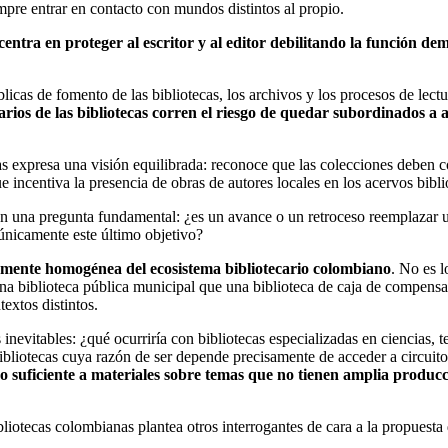
iempre entrar en contacto con mundos distintos al propio.
entra en proteger al escritor y al editor debilitando la función d
blicas de fomento de las bibliotecas, los archivos y los procesos de lectu
suarios de las bibliotecas corren el riesgo de quedar subordinados a 
ecas expresa una visión equilibrada: reconoce que las colecciones deben 
 incentiva la presencia de obras de autores locales en los acervos bibli
en una pregunta fundamental: ¿es un avance o un retroceso reemplazar un 
 únicamente este último objetivo?
mente homogénea del ecosistema bibliotecario colombiano
. No es l
a; una biblioteca pública municipal que una biblioteca de caja de compens
extos distintos.
nevitables: ¿qué ocurriría con bibliotecas especializadas en ciencias, t
 bibliotecas cuya razón de ser depende precisamente de acceder a circui
 suficiente a materiales sobre temas que no tienen amplia producción
bliotecas colombianas plantea otros interrogantes de cara a la propuesta