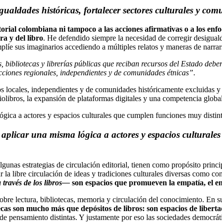
gualdades históricas, fortalecer sectores culturales y co
itorial colombiana ni tampoco a las acciones afirmativas o a los en
a y del libro
. He defendido siempre la necesidad de corregir desiguald
plíe sus imaginarios accediendo a múltiples relatos y maneras de narrar
, bibliotecas y librerías públicas que reciban recursos del Estado deb
ucciones regionales, independientes y de comunidades étnicas”
.
os locales, independientes y de comunidades históricamente excluidas y f
iolibros, la expansión de plataformas digitales y una competencia globa
ógica a actores y espacios culturales que cumplen funciones muy distinta
 aplicar una misma lógica a actores y espacios culturale
algunas estrategias de circulación editorial, tienen como propósito princi
a libre circulación de ideas y tradiciones culturales diversas como cond
través de los libros—
son espacios que promueven la empatía, el enc
bre lectura, bibliotecas, memoria y circulación del conocimiento. En s
tecas son mucho más que depósitos de libros: son espacios de liberta
de pensamiento distintas. Y justamente por eso las sociedades democrát