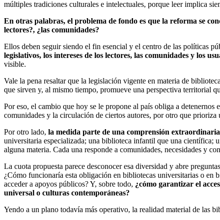
múltiples tradiciones culturales e intelectuales, porque leer implica s
En otras palabras, el problema de fondo es que la reforma se conc
lectores?, ¿las comunidades?
Ellos deben seguir siendo el fin esencial y el centro de las políticas pú
legislativos, los intereses de los lectores, las comunidades y los u
visible.
Vale la pena resaltar que la legislación vigente en materia de bibliot
que sirven y, al mismo tiempo, promueve una perspectiva territorial que
Por eso, el cambio que hoy se le propone al país obliga a detenernos 
comunidades y la circulación de ciertos autores, por otro que prioriza
Por otro lado,
la medida parte de una comprensión extraordinaria
universitaria especializada; una biblioteca infantil que una científic
alguna materia. Cada una responde a comunidades, necesidades y cont
La cuota propuesta parece desconocer esa diversidad y abre preguntas i
¿Cómo funcionaría esta obligación en bibliotecas universitarias o en
acceder a apoyos públicos? Y, sobre todo,
¿cómo garantizar el acceso
universal o culturas contemporáneas?
Yendo a un plano todavía más operativo, la realidad material de las bi