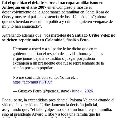
fui el que hizo el debate sobre el narcoparamilitarismo en
Antioquia en el año 2007
en el Congreso y mostré el
desenvolvimiento de la gobernanza paramilitar en Santa Rosa de
Osos y mostré al país la existencia de los "12 apóstoles"; ahora
quienes heredan esa cultura política y criminal quieren vengarse de
mí y lo han anunciado”.
Agregando además que, “
los métodos de Santiago Uribe Vélez no
se deben repetir más en Colombia
”, finalizó Petro.
Hermano a usted y a su padre le he dicho que en mi
gobierno tendrían el respeto de su vida, honra y bienes
y que jamás dejaría extraditar o juzgar por justicia
extranjera a un presidente que fuese representante de la
nación por voto popular.
No me confunda con su tío. Yo fui el…
https://t.co/mujtYI7FXf
— Gustavo Petro (@petrogustavo)
June 4, 2026
Por su parte, la excandidata presidencial Paloma Valencia citando el
video del expresidente Uribe, lamento la decisión judicial,
asegurando que, “el fallo golpea no solo a un hombre y su familia,
sino al presidente Álvaro Uribe y a toda una familia que
ha