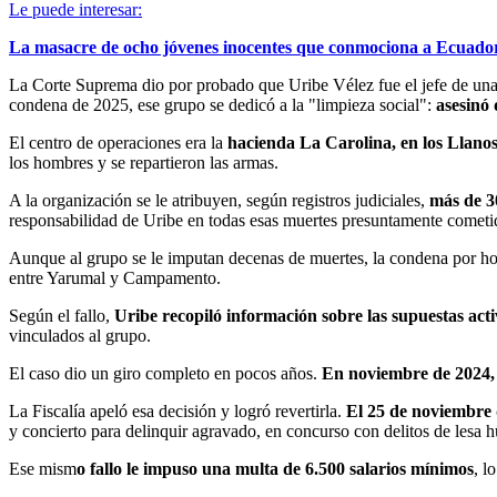
Le puede interesar:
La masacre de ocho jóvenes inocentes que conmociona a Ecuado
La Corte Suprema dio por probado que Uribe Vélez fue el jefe de una 
condena de 2025, ese grupo se dedicó a la "limpieza social":
asesinó 
El centro de operaciones era la
hacienda La Carolina, en los Llano
los hombres y se repartieron las armas.
A la organización se le atribuyen, según registros judiciales,
más de 30
responsabilidad de Uribe en todas esas muertes presuntamente cometida
Aunque al grupo se le imputan decenas de muertes, la condena por ho
entre Yarumal y Campamento.
Según el fallo,
Uribe recopiló información sobre las supuestas act
vinculados al grupo.
El caso dio un giro completo en pocos años.
En noviembre de 2024, u
La Fiscalía apeló esa decisión y logró revertirla.
El 25 de noviembre 
y concierto para delinquir agravado, en concurso con delitos de lesa
Ese mism
o fallo le impuso una multa de 6.500 salarios mínimos
, l