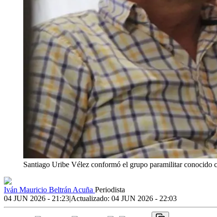
Santiago Uribe Vélez conformó el grupo paramilitar conocido 
Iván Mauricio Beltrán Acuña
Periodista
04 JUN 2026 - 21:23
|
Actualizado:
04 JUN 2026 - 22:03