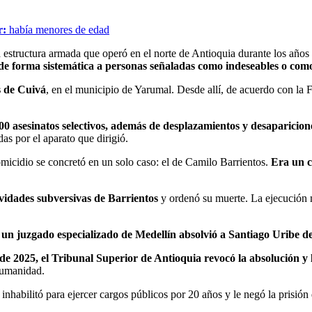
r:
había menores de edad
estructura armada que operó en el norte de Antioquia durante los años 
de forma sistemática a personas señaladas como indeseables o como
s de Cuivá
, en el municipio de Yarumal. Desde allí, de acuerdo con la F
0 asesinatos selectivos, además de desplazamientos y desaparicione
s por el aparato que dirigió.
micidio se concretó en un solo caso: el de Camilo Barrientos.
Era un c
ividades subversivas de Barrientos
y ordenó su muerte. La ejecución m
n juzgado especializado de Medellín absolvió a Santiago Uribe de 
de 2025, el Tribunal Superior de Antioquia revocó la absolución y
 humanidad.
o inhabilitó para ejercer cargos públicos por 20 años y le negó la prisión 