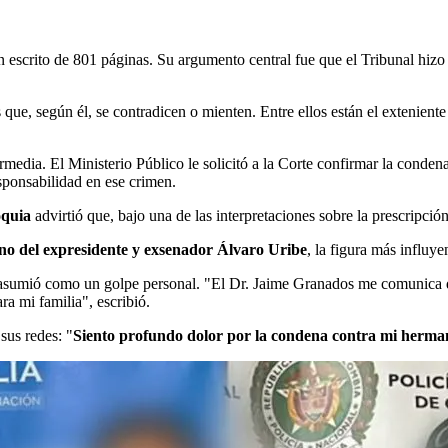
 escrito de 801 páginas. Su argumento central fue que el Tribunal hizo 
s que, según él, se contradicen o mienten. Entre ellos están el exteni
rmedia. El Ministerio Público le solicitó a la Corte confirmar la conden
sponsabilidad en ese crimen.
oquia
advirtió que, bajo una de las interpretaciones sobre la prescripción
no del expresidente y exsenador Álvaro Uribe
, la figura más influy
asumió como un golpe personal. "El Dr. Jaime Granados me comunica qu
a mi familia", escribió.
sus redes: "
Siento profundo dolor por la condena contra mi herma