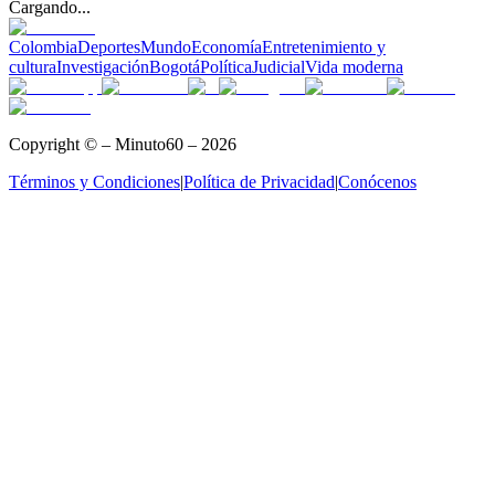
Cargando...
Colombia
Deportes
Mundo
Economía
Entretenimiento y
cultura
Investigación
Bogotá
Política
Judicial
Vida moderna
Copyright © – Minuto60 – 2026
Términos y Condiciones
|
Política de Privacidad
|
Conócenos