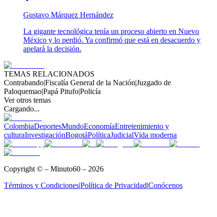
Gustavo Márquez Hernández
La gigante tecnológica tenía un proceso abierto en Nuevo
México y lo perdió. Ya confirmó que está en desacuerdo y
apelará la decisión.
TEMAS RELACIONADOS
Contrabando
|
Fiscalía General de la Nación
|
Juzgado de
Paloquemao
|
Papá Pitufo
|
Policía
Ver otros temas
Cargando...
Colombia
Deportes
Mundo
Economía
Entretenimiento y
cultura
Investigación
Bogotá
Política
Judicial
Vida moderna
Copyright © – Minuto60 – 2026
Términos y Condiciones
|
Política de Privacidad
|
Conócenos