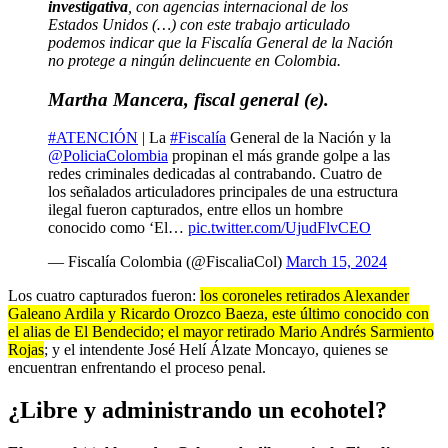
investigativa
, con agencias internacional de los
Estados Unidos (…) con este trabajo articulado
podemos indicar que la Fiscalía General de la Nación
no protege a ningún delincuente en Colombia.
Martha Mancera
,
fiscal general (e)
.
#ATENCIÓN
| La
#Fiscalía
General de la Nación y la
@PoliciaColombia
propinan el más grande golpe a las
redes criminales dedicadas al contrabando. Cuatro de
los señalados articuladores principales de una estructura
ilegal fueron capturados, entre ellos un hombre
conocido como ‘El…
pic.twitter.com/UjudFlvCEO
— Fiscalía Colombia (@FiscaliaCol)
March 15, 2024
Los cuatro capturados fueron:
los coroneles retirados Alexander
Galeano Ardila y Ricardo Orozco Baeza, este último conocido con
el alias de El Bendecido; el mayor retirado Mario Andrés Sarmiento
Rojas
; y el intendente José Helí Álzate Moncayo, quienes se
encuentran enfrentando el proceso penal.
¿Libre y administrando un ecohotel?