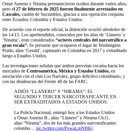
Omar Auseno y Nirama permanecieron ocultos durante varios años,
pero e
l 27 de febrero de 2025 fueron finalmente arrestados en
Cascales,
cantón de Sucumbíos, gracias a una operación conjunta
entre Ecuador, Colombia y Estados Unidos.
De acuerdo con el reporte oficial, la detención ocurrió alrededor de
las 14:15. Los aprehendidos, conocidos por los alias de ‘Llanero’ y
‘Nirama’, eran considerados
“actores centrales del narcotráfico a
gran escala”.
Se presume que ocuparon el lugar de Washington
Prado, alias ‘Gerald’, capturado en Colombia en 2017 y extraditado
luego a Estados Unidos.
Las investigaciones señalan que ambos proveían cocaína hacia los
mercados de
Centroamérica, México y Estados Unidos,
en
asociación con el clan Los Narváez, grupo delictivo colombiano, y
con las disidencias del Frente 48 de las FARC.
ADIÓS “LLANERO” Y “NIRAMA”: EL
SEGUNDO Y TERCER NARCOTRAFICANTE EN
SER EXTRADITADOS A ESTADOS UNIDOS.
La Policía Nacional, entregó hoy a los Estados Unidos
a Omar Auseno B., alias “Llanero” y Nirama Ch.G.
alias “Nirama”, dos de los más grandes narcotraficantes
colombo…
pic.twitter.com/PxwaLmNBKj