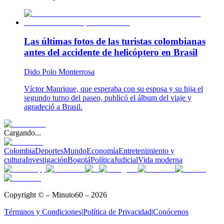
Las últimas fotos de las turistas colombianas
antes del accidente de helicóptero en Brasil
Dido Polo Monterrosa
Víctor Manrique, que esperaba con su esposa y su hija el
segundo turno del paseo, publicó el álbum del viaje y
agradeció a Brasil.
Cargando...
Colombia
Deportes
Mundo
Economía
Entretenimiento y
cultura
Investigación
Bogotá
Política
Judicial
Vida moderna
Copyright © – Minuto60 – 2026
Términos y Condiciones
|
Política de Privacidad
|
Conócenos