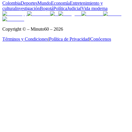
Colombia
Deportes
Mundo
Economía
Entretenimiento y
cultura
Investigación
Bogotá
Política
Judicial
Vida moderna
Copyright © – Minuto60 – 2026
Términos y Condiciones
|
Política de Privacidad
|
Conócenos