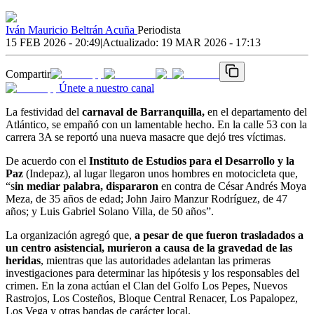
Iván Mauricio Beltrán Acuña
Periodista
15 FEB 2026 - 20:49
|
Actualizado:
19 MAR 2026 - 17:13
Compartir
Únete a nuestro canal
La festividad del
carnaval de Barranquilla,
en el departamento del
Atlántico, se empañó con un lamentable hecho. En la calle 53 con la
carrera 3A se reportó una nueva masacre que dejó tres víctimas.
De acuerdo con el
Instituto de Estudios para el Desarrollo y la
Paz
(Indepaz), al lugar llegaron unos hombres en motocicleta que,
“s
in mediar palabra, dispararon
en contra de César Andrés Moya
Meza, de 35 años de edad; John Jairo Manzur Rodríguez, de 47
años; y Luis Gabriel Solano Villa, de 50 años”.
La organización agregó que,
a pesar de que fueron trasladados a
un centro asistencial, murieron a causa de la gravedad de las
heridas
, mientras que las autoridades adelantan las primeras
investigaciones para determinar las hipótesis y los responsables del
crimen. En la zona actúan el Clan del Golfo Los Pepes, Nuevos
Rastrojos, Los Costeños, Bloque Central Renacer, Los Papalopez,
Los Vega y otras bandas de carácter local.