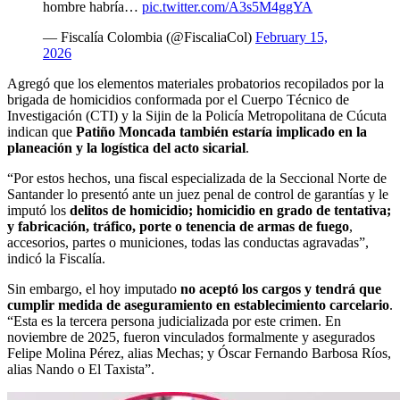
hombre habría…
pic.twitter.com/A3s5M4ggYA
— Fiscalía Colombia (@FiscaliaCol)
February 15,
2026
Agregó que los elementos materiales probatorios recopilados por la
brigada de homicidios conformada por el Cuerpo Técnico de
Investigación (CTI) y la Sijin de la Policía Metropolitana de Cúcuta
indican que
Patiño Moncada también estaría implicado en la
planeación y la logística del acto sicarial
.
“Por estos hechos, una fiscal especializada de la Seccional Norte de
Santander lo presentó ante un juez penal de control de garantías y le
imputó los
delitos de homicidio; homicidio en grado de tentativa;
y fabricación, tráfico, porte o tenencia de armas de fuego
,
accesorios, partes o municiones, todas las conductas agravadas”,
indicó la Fiscalía.
Sin embargo, el hoy imputado
no aceptó los cargos y tendrá que
cumplir medida de aseguramiento en establecimiento carcelario
.
“Esta es la tercera persona judicializada por este crimen. En
noviembre de 2025, fueron vinculados formalmente y asegurados
Felipe Molina Pérez, alias Mechas; y Óscar Fernando Barbosa Ríos,
alias Nando o El Taxista”.