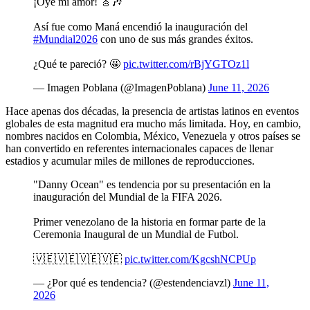
¡Oye mi amor! 🎸🎶
Así fue como Maná encendió la inauguración del
#Mundial2026
con uno de sus más grandes éxitos.
¿Qué te pareció? 🤩
pic.twitter.com/rBjYGTOz1l
— Imagen Poblana (@ImagenPoblana)
June 11, 2026
Hace apenas dos décadas, la presencia de artistas latinos en eventos
globales de esta magnitud era mucho más limitada. Hoy, en cambio,
nombres nacidos en Colombia, México, Venezuela y otros países se
han convertido en referentes internacionales capaces de llenar
estadios y acumular miles de millones de reproducciones.
"Danny Ocean" es tendencia por su presentación en la
inauguración del Mundial de la FIFA 2026.
Primer venezolano de la historia en formar parte de la
Ceremonia Inaugural de un Mundial de Futbol.
🇻🇪🇻🇪🇻🇪🇻🇪
pic.twitter.com/KgcshNCPUp
— ¿Por qué es tendencia? (@estendenciavzl)
June 11,
2026