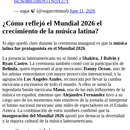
pic.twitter.com/N5TNcIY27Y
— sugar 🍃 (@sugarcriminal)
June 11, 2026
¿Cómo reflejó el Mundial 2026 el
crecimiento de la música latina?
Si algo quedó claro durante la ceremonia inaugural es que la
música
latina fue protagonista en el Mundial 2026
.
La presencia latinoamericana no se limitó a
Shakira, J Balvin y
Ryan Castro
. La ceremonia también contó con la participación de
Belinda
, quien representó al pop mexicano;
Danny Ocean
, uno de
los artistas venezolanos con mayor proyección internacional; y la
agrupación
Los Ángeles Azules
, reconocida por llevar la cumbia
mexicana a escenarios de todo el mundo. A ellos se sumó la
legendaria banda mexicana
Maná
, una de las más influyentes de la
música en español, mientras que
Alejandro Fernández
tuvo a su
cargo uno de los momentos más emotivos de la jornada al interpretar
el himno nacional mexicano ante miles de espectadores en el Estadio
Azteca. La combinación de estos nombres confirmó que la
inauguración del Mundial 2026
apostó por destacar la diversidad
y la riqueza cultural de la música latinoamericana.