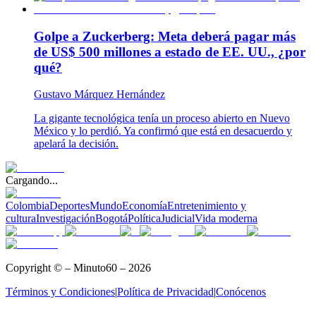
Golpe a Zuckerberg: Meta deberá pagar más
de US$ 500 millones a estado de EE. UU., ¿por
qué?
Gustavo Márquez Hernández
La gigante tecnológica tenía un proceso abierto en Nuevo
México y lo perdió. Ya confirmó que está en desacuerdo y
apelará la decisión.
Cargando...
Colombia
Deportes
Mundo
Economía
Entretenimiento y
cultura
Investigación
Bogotá
Política
Judicial
Vida moderna
Copyright © – Minuto60 – 2026
Términos y Condiciones
|
Política de Privacidad
|
Conócenos