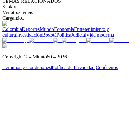
TEMAS RELACIONADOS
Shakira
Ver otros temas
Cargando...
Colombia
Deportes
Mundo
Economía
Entretenimiento y
cultura
Investigación
Bogotá
Política
Judicial
Vida moderna
Copyright © – Minuto60 – 2026
Términos y Condiciones
|
Política de Privacidad
|
Conócenos