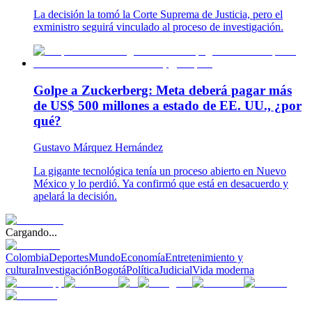
La decisión la tomó la Corte Suprema de Justicia, pero el
exministro seguirá vinculado al proceso de investigación.
Golpe a Zuckerberg: Meta deberá pagar más
de US$ 500 millones a estado de EE. UU., ¿por
qué?
Gustavo Márquez Hernández
La gigante tecnológica tenía un proceso abierto en Nuevo
México y lo perdió. Ya confirmó que está en desacuerdo y
apelará la decisión.
Cargando...
Colombia
Deportes
Mundo
Economía
Entretenimiento y
cultura
Investigación
Bogotá
Política
Judicial
Vida moderna