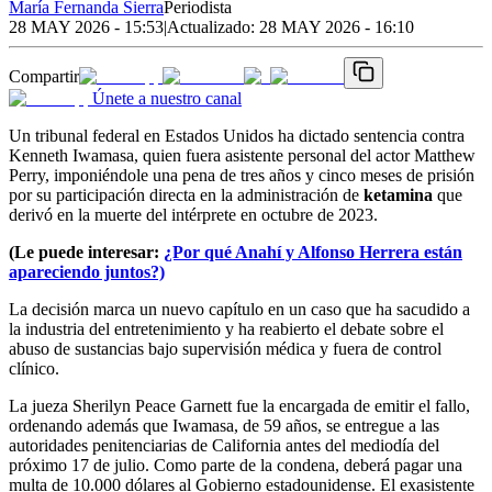
María Fernanda Sierra
Periodista
28 MAY 2026 - 15:53
|
Actualizado:
28 MAY 2026 - 16:10
Compartir
Únete a nuestro canal
Un tribunal federal en Estados Unidos ha dictado sentencia contra
Kenneth Iwamasa, quien fuera asistente personal del actor Matthew
Perry, imponiéndole una pena de tres años y cinco meses de prisión
por su participación directa en la administración de
ketamina
que
derivó en la muerte del intérprete en octubre de 2023.
(Le puede interesar:
¿Por qué Anahí y Alfonso Herrera están
apareciendo juntos?)
La decisión marca un nuevo capítulo en un caso que ha sacudido a
la industria del entretenimiento y ha reabierto el debate sobre el
abuso de sustancias bajo supervisión médica y fuera de control
clínico.
La jueza Sherilyn Peace Garnett fue la encargada de emitir el fallo,
ordenando además que Iwamasa, de 59 años, se entregue a las
autoridades penitenciarias de California antes del mediodía del
próximo 17 de julio. Como parte de la condena, deberá pagar una
multa de 10.000 dólares al Gobierno estadounidense. El exasistente