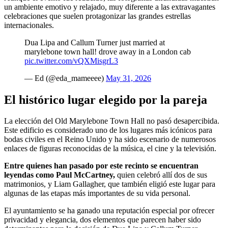
un ambiente emotivo y relajado, muy diferente a las extravagantes
celebraciones que suelen protagonizar las grandes estrellas
internacionales.
Dua Lipa and Callum Turner just married at
marylebone town hall! drove away in a London cab
pic.twitter.com/vQXMisgrL3
— Ed (@eda_mameeee)
May 31, 2026
El histórico lugar elegido por la pareja
La elección del Old Marylebone Town Hall no pasó desapercibida.
Este edificio es considerado uno de los lugares más icónicos para
bodas civiles en el Reino Unido y ha sido escenario de numerosos
enlaces de figuras reconocidas de la música, el cine y la televisión.
Entre quienes han pasado por este recinto se encuentran
leyendas como Paul McCartney,
quien celebró allí dos de sus
matrimonios, y Liam Gallagher, que también eligió este lugar para
algunas de las etapas más importantes de su vida personal.
El ayuntamiento se ha ganado una reputación especial por ofrecer
privacidad y elegancia, dos elementos que parecen haber sido