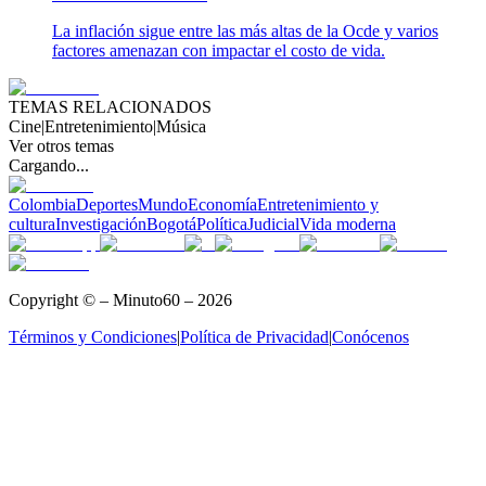
La inflación sigue entre las más altas de la Ocde y varios
factores amenazan con impactar el costo de vida.
TEMAS RELACIONADOS
Cine
|
Entretenimiento
|
Música
Ver otros temas
Cargando...
Colombia
Deportes
Mundo
Economía
Entretenimiento y
cultura
Investigación
Bogotá
Política
Judicial
Vida moderna
Copyright © – Minuto60 – 2026
Términos y Condiciones
|
Política de Privacidad
|
Conócenos