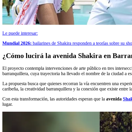
Le puede interesar:
Mundial 2026:
bailarines de Shakira responden a teorías sobre su sh
¿Cómo lucirá la avenida Shakira en Barra
El proyecto contempla intervenciones de arte público en tres interseccio
barranquillera, cuya trayectoria ha llevado el nombre de la ciudad a es
La propuesta busca que quienes recorran la vía encuentren una experienc
caribeña, la creatividad barranquillera y la conexión que existe entre la
Con esta transformación, las autoridades esperan que la
avenida
Shak
lugar.