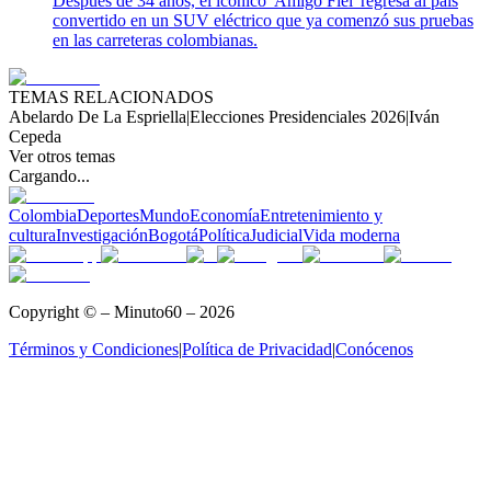
Después de 34 años, el icónico 'Amigo Fiel' regresa al país
convertido en un SUV eléctrico que ya comenzó sus pruebas
en las carreteras colombianas.
TEMAS RELACIONADOS
Abelardo De La Espriella
|
Elecciones Presidenciales 2026
|
Iván
Cepeda
Ver otros temas
Cargando...
Colombia
Deportes
Mundo
Economía
Entretenimiento y
cultura
Investigación
Bogotá
Política
Judicial
Vida moderna
Copyright © – Minuto60 – 2026
Términos y Condiciones
|
Política de Privacidad
|
Conócenos