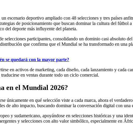
á un escenario deportivo ampliado con 48 selecciones y tres países anfi
trategias de posicionamiento que buscan dominar la cultura del fútbol 
co del deporte más influyente del planeta.
de selecciones participantes, consolidando un dominio casi absoluto del
 distribución que confirma que el Mundial se ha transformado en una p
én se quedará con la mayor parte?
rtirse en activos de marketing, cada diseño, cada lanzamiento y cada c
 traducirse en ventas durante todo un ciclo comercial.
ma en el Mundial 2026?
rse únicamente en qué selección viste a cada marca, ahora el verdadero 
es de alto impacto, buscando dominar la conversación digital con una est
uropeo y sudamericano, apoyándose en selecciones históricas y una iden
rgentes y selecciones con alto valor simbólico, especialmente en África