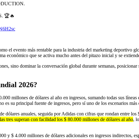
ODUCTION.
. 🏆🔥
9N6H2sc
o el evento más rentable para la industria del marketing deportivo glob
tema económico que se activa mucho antes del pitazo inicial y se extiend
nes, sino dominar la conversación global durante semanas, posicionar s
ndial 2026?
0.000 millones de dólares al año en ingresos, sumando todas sus líneas
 no es su principal fuente de ingresos, pero sí uno de los escenarios má
 de dólares anuales, seguida por Adidas con cifras que rondan entre lo
 las tres superan con facilidad los $ 80.000 millones de dólares al año
, 
 y $ 4.000 millones de dólares adicionales en ingresos indirectos, esp