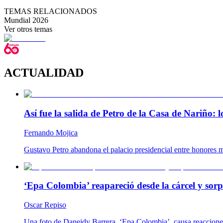
TEMAS RELACIONADOS
Mundial 2026
Ver otros temas
ACTUALIDAD
Así fue la salida de Petro de la Casa de Nariño:
Fernando Mojica
Gustavo Petro abandona el palacio presidencial entre honores m
‘Epa Colombia’ reapareció desde la cárcel y so
Oscar Repiso
Una foto de Daneidy Barrera, ‘Epa Colombia’, causa reacciones e