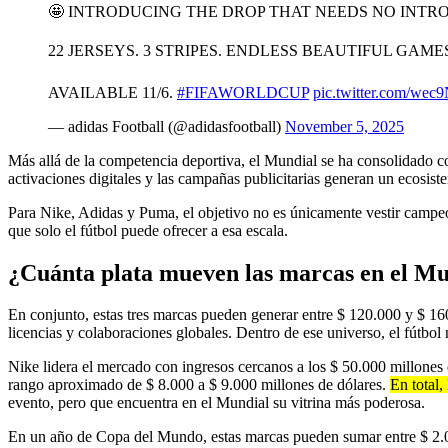
🤩 INTRODUCING THE DROP THAT NEEDS NO INTR
22 JERSEYS. 3 STRIPES. ENDLESS BEAUTIFUL GAMES
AVAILABLE 11/6.
#FIFAWORLDCUP
pic.twitter.com/wec
— adidas Football (@adidasfootball)
November 5, 2025
Más allá de la competencia deportiva, el Mundial se ha consolidado com
activaciones digitales y las campañas publicitarias generan un ecosis
Para Nike, Adidas y Puma, el objetivo no es únicamente vestir campeo
que solo el fútbol puede ofrecer a esa escala.
¿Cuánta plata mueven las marcas en el Mu
En conjunto, estas tres marcas pueden generar entre $ 120.000 y $ 16
licencias y colaboraciones globales. Dentro de ese universo, el fútbol
Nike lidera el mercado con ingresos cercanos a los $ 50.000 millones
rango aproximado de $ 8.000 a $ 9.000 millones de dólares.
En total,
evento, pero que encuentra en el Mundial su vitrina más poderosa.
En un año de Copa del Mundo, estas marcas pueden sumar entre $ 2.000