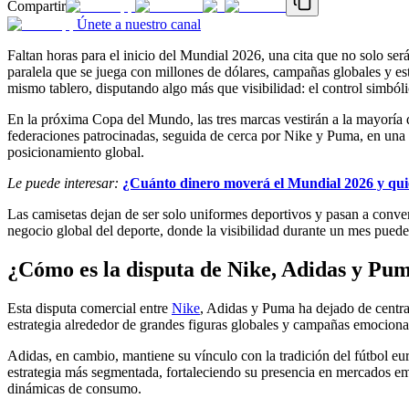
Compartir
Únete a nuestro canal
Faltan horas para el inicio del Mundial 2026, una cita que no solo ser
paralela que se juega con millones de dólares, campañas globales y es
mismo tablero, disputando algo más que visibilidad: el control simbóli
En la próxima Copa del Mundo, las tres marcas vestirán a la mayoría 
federaciones patrocinadas, seguida de cerca por Nike y Puma, en una
posicionamiento global.
Le puede interesar:
¿Cuánto dinero moverá el Mundial 2026 y qui
Las camisetas dejan de ser solo uniformes deportivos y pasan a conve
negocio global del deporte, donde la visibilidad durante un mes puede
¿Cómo es la disputa de Nike, Adidas y Pu
Esta disputa comercial entre
Nike
, Adidas y Puma ha dejado de centra
estrategia alrededor de grandes figuras globales y campañas emocional
Adidas, en cambio, mantiene su vínculo con la tradición del fútbol e
estrategia más segmentada, fortaleciendo su presencia en mercados eme
dinámicas de consumo.