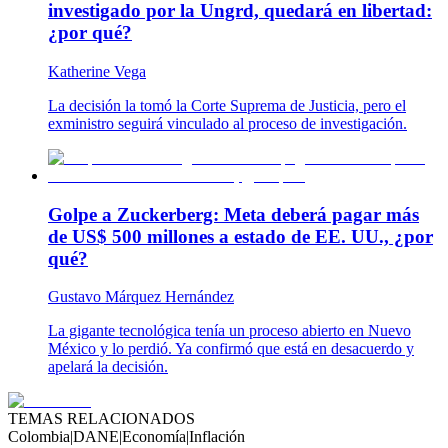
investigado por la Ungrd, quedará en libertad:
¿por qué?
Katherine Vega
La decisión la tomó la Corte Suprema de Justicia, pero el
exministro seguirá vinculado al proceso de investigación.
Golpe a Zuckerberg: Meta deberá pagar más
de US$ 500 millones a estado de EE. UU., ¿por
qué?
Gustavo Márquez Hernández
La gigante tecnológica tenía un proceso abierto en Nuevo
México y lo perdió. Ya confirmó que está en desacuerdo y
apelará la decisión.
TEMAS RELACIONADOS
Colombia
|
DANE
|
Economía
|
Inflación