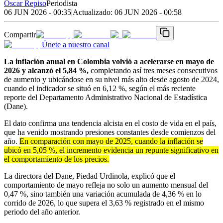
Oscar Repiso
Periodista
06 JUN 2026 - 00:35
|
Actualizado:
06 JUN 2026 - 00:58
Compartir
Únete a nuestro canal
La inflación anual en Colombia volvió a acelerarse en mayo de
2026 y alcanzó el 5,84 %,
completando así tres meses consecutivos
de aumento y ubicándose en su nivel más alto desde agosto de 2024,
cuando el indicador se situó en 6,12 %, según el más reciente
reporte del Departamento Administrativo Nacional de Estadística
(Dane).
El dato confirma una tendencia alcista en el costo de vida en el país,
que ha venido mostrando presiones constantes desde comienzos del
año.
En comparación con mayo de 2025, cuando la inflación se
ubicó en 5,05 %, el incremento evidencia un repunte significativo en
el comportamiento de los precios.
La directora del Dane, Piedad Urdinola, explicó que el
comportamiento de mayo refleja no solo un aumento mensual del
0,47 %, sino también una variación acumulada de 4,36 % en lo
corrido de 2026, lo que supera el 3,63 % registrado en el mismo
periodo del año anterior.