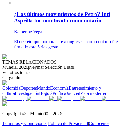
¿Los últimos movimientos de Petro? Inti
Asprilla fue nombrado como notario
Katherine Vega
El decreto que nombra al excongresista como notario fue
firmado este 5 de agosto.
TEMAS RELACIONADOS
Mundial 2026
|
Neymar
|
Selección Brasil
Ver otros temas
Cargando...
Colombia
Deportes
Mundo
Economía
Entretenimiento y
cultura
Investigación
Bogotá
Política
Judicial
Vida moderna
Copyright © – Minuto60 – 2026
Términos y Condiciones
|
Política de Privacidad
|
Conócenos