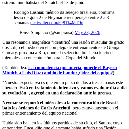
estreno mundialista del Scratch el 13 de junio.
Rodrigo Lasmar, médico da seleção brasileira, confirma
lesão de grau 2 de Neymar e recuperação entre 2 a 3
semanas
pic.twitter.com/lQ8114MT9o
— Raisa Simplicio (@simpraisa)
May 28, 2026
Una resonancia magnética "identificó una lesión muscular de grado
dos", dijo el médico en el complejo de entrenamientos de Granja
Comary, próxima a Rio, donde la selección brasileña inició el
miércoles su concentración para la Copa del Mundo.
(También lea:
La competencia que quería ponerle el Bayern
Múnich a Luis Díaz cambió de bando: ¿líder del equipo?
).
"Nuestra expectativa es que en un plazo de dos a tres semanas esté
liberado.
Está en tratamiento intensivo y vamos evaluar día a día
su evolución", agregó en una declaración ante la prensa
.
Neymar se reportó el miércoles a la concentración de Brasil
bajo las órdenes de Carlo Ancelotti
, pero estuvo ausente en el
primer entrenamiento del equipo nacional.
Había sido baja en los últimos partidos de su club, el Santos, cuyo
entrenador, Cuca, dijo que el atacante había sufrido una "lesión