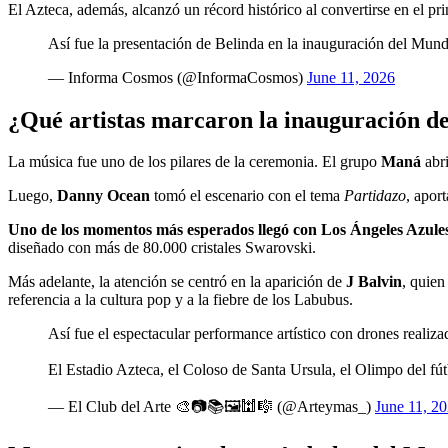
El Azteca, además, alcanzó un récord histórico al convertirse en el 
Así fue la presentación de Belinda en la inauguración del Mun
— Informa Cosmos (@InformaCosmos)
June 11, 2026
¿Qué artistas marcaron la inauguración d
La música fue uno de los pilares de la ceremonia. El grupo
Maná
abri
Luego,
Danny Ocean
tomó el escenario con el tema
Partidazo
, apor
Uno de los momentos más esperados llegó con Los Ángeles Azules
diseñado con más de 80.000 cristales Swarovski.
Más adelante, la atención se centró en la aparición de
J Balvin
, quien
referencia a la cultura pop y a la fiebre de los Labubus.
Así fue el espectacular performance artístico con drones realiza
El Estadio Azteca, el Coloso de Santa Ursula, el Olimpo del fút
— El Club del Arte 🎨📷📚🖼🕍🎼 (@Arteymas_)
June 11, 2