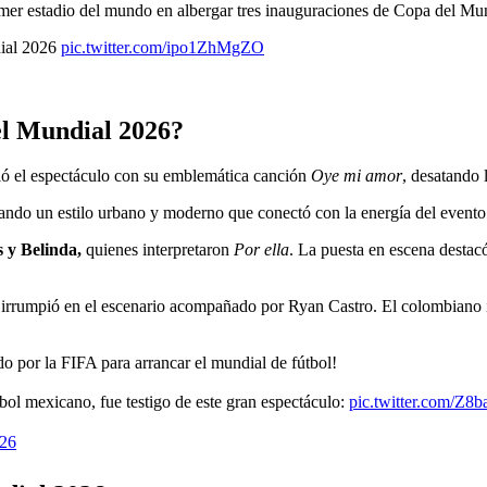
primer estadio del mundo en albergar tres inauguraciones de Copa del Mu
dial 2026
pic.twitter.com/ipo1ZhMgZO
el Mundial 2026?
ó el espectáculo con su emblemática canción
Oye mi amor
, desatando 
tando un estilo urbano y moderno que conectó con la energía del evento
 y Belinda,
quienes interpretaron
Por ella
. La puesta en escena destacó
 irrumpió en el escenario acompañado por Ryan Castro. El colombiano 
do por la FIFA para arrancar el mundial de fútbol!
bol mexicano, fue testigo de este gran espectáculo:
pic.twitter.com/Z8
026