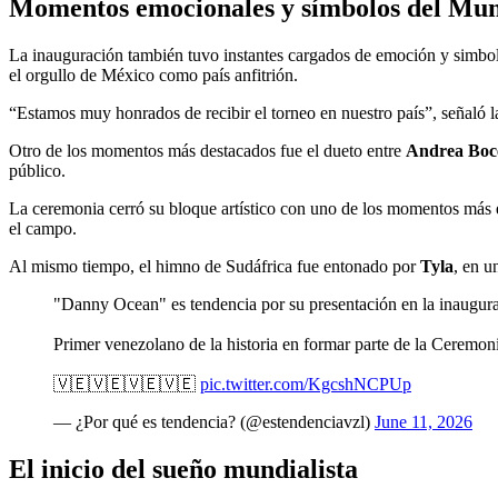
Momentos emocionales y símbolos del Mun
La inauguración también tuvo instantes cargados de emoción y simbol
el orgullo de México como país anfitrión.
“Estamos muy honrados de recibir el torneo en nuestro país”, señaló la 
Otro de los momentos más destacados fue el dueto entre
Andrea Boce
público.
La ceremonia cerró su bloque artístico con uno de los momentos más 
el campo.
Al mismo tiempo, el himno de Sudáfrica fue entonado por
Tyla
, en u
"Danny Ocean" es tendencia por su presentación en la inaugur
Primer venezolano de la historia en formar parte de la Ceremon
🇻🇪🇻🇪🇻🇪🇻🇪
pic.twitter.com/KgcshNCPUp
— ¿Por qué es tendencia? (@estendenciavzl)
June 11, 2026
El inicio del sueño mundialista