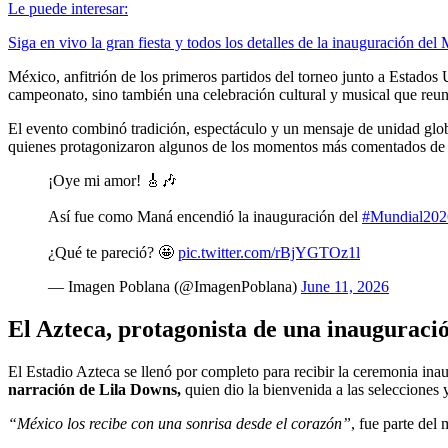
Le puede interesar:
Siga en vivo la gran fiesta y todos los detalles de la inauguración de
México, anfitrión de los primeros partidos del torneo junto a Estados
campeonato, sino también una celebración cultural y musical que reuni
El evento combinó tradición, espectáculo y un mensaje de unidad glo
quienes protagonizaron algunos de los momentos más comentados de 
¡Oye mi amor! 🎸🎶
Así fue como Maná encendió la inauguración del
#Mundial202
¿Qué te pareció? 🤩
pic.twitter.com/rBjYGTOz1l
— Imagen Poblana (@ImagenPoblana)
June 11, 2026
El Azteca, protagonista de una inauguració
El Estadio Azteca se llenó por completo para recibir la ceremonia in
narración de Lila Downs,
quien dio la bienvenida a las selecciones 
“México los recibe con una sonrisa desde el corazón”
, fue parte del