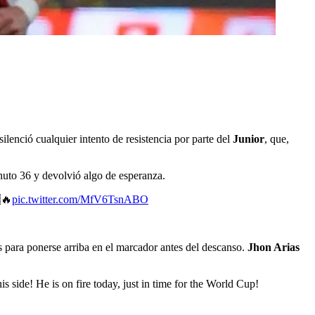
lenció cualquier intento de resistencia por parte del
Junior
, que,
nuto 36 y devolvió algo de esperanza.
🔥
pic.twitter.com/MfV6TsnABO
s para ponerse arriba en el marcador antes del descanso.
Jhon Arias
e! He is on fire today, just in time for the World Cup!