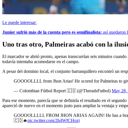
Le puede interesar:
Junior sufrió más de la cuenta pero es semifinalista:
así quedaron l
Uno tras otro, Palmeiras acabó con la ilus
El marcador se abrió pronto, apenas transcurrían seis minutos cuando A
todavía intentaba acomodarse en el campo.
A pesar del dominio local, el conjunto barranquillero encontró un res
GOOOOLLLL from Jhon Arias! He scored for Palmeiras to give t
— Colombian Fútbol Report 🇨🇴 (@ThreadsFutbol)
May 28,
Para ese momento, parecía que se definiría el resultado en el segund
apareció de nuevo en el momento justo para ampliar la ventaja y empeza
GOOOOLLLLL FROM JHON ARIAS AGAIN! He has a brace now for P
🇨🇴🔥
pic.twitter.com/2h4WfCHozj