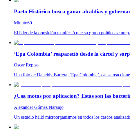
Pacto Histórico busca ganar alcaldías y goberna
Minuto60
El líder de la oposición manifestó que su grupo político se prep
‘Epa Colombia’ reapareció desde la cárcel y so
Oscar Repiso
Una foto de Daneidy Barrera, ‘Epa Colombia’, causa reacciones e
¿Usa motos por aplicación? Estas son las bacteria
Alexander Gómez Naranjo
Un estudio halló microorganismos en todos los cascos analizado