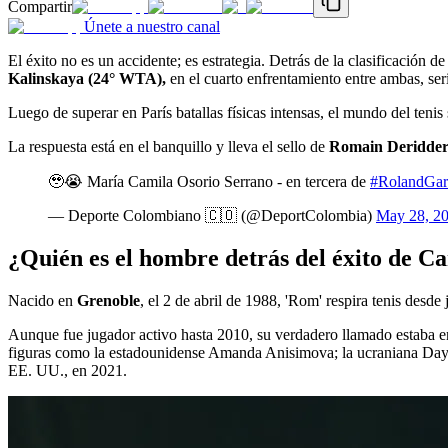
Compartir
Únete a nuestro canal
El éxito no es un accidente; es estrategia. Detrás de la clasificación d
Kalinskaya (24° WTA),
en el cuarto enfrentamiento entre ambas, ser
Luego de superar en París batallas físicas intensas, el mundo del ten
La respuesta está en el banquillo y lleva el sello de
Romain Deridde
🥹😭 María Camila Osorio Serrano - en tercera de
#RolandGar
— Deporte Colombiano 🇨🇴 (@DeportColombia)
May 28, 2
¿Quién es el hombre detrás del éxito de C
Nacido en
Grenoble
, el 2 de abril de 1988, 'Rom' respira tenis desde
Aunque fue jugador activo hasta 2010, su verdadero llamado estaba en 
figuras como la estadounidense Amanda Anisimova; la ucraniana Dayana
EE. UU., en 2021.