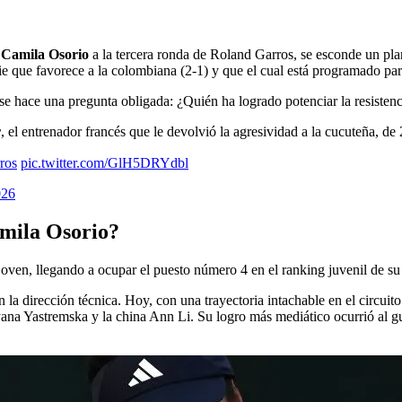
e
Camila Osorio
a la tercera ronda de Roland Garros, se esconde un plan
ie que favorece a la colombiana (2-1) y que el cual está programado par
is se hace una pregunta obligada: ¿Quién ha logrado potenciar la resiste
r
, el entrenador francés que le devolvió la agresividad a la cucuteña, de
ros
pic.twitter.com/GlH5DRYdbl
026
amila Osorio?
 joven, llegando a ocupar el puesto número 4 en el ranking juvenil de su
la dirección técnica. Hoy, con una trayectoria intachable en el circuit
 Yastremska y la china Ann Li. Su logro más mediático ocurrió al guia