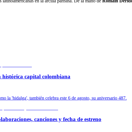
 latinoamericanas en la arcilla parisina. De la mano de
Romain Derid
 histórica capital colombiana
o la 'hidalga', también celebra este 6 de agosto, su aniversario 487.
olaboraciones, canciones y fecha de estreno