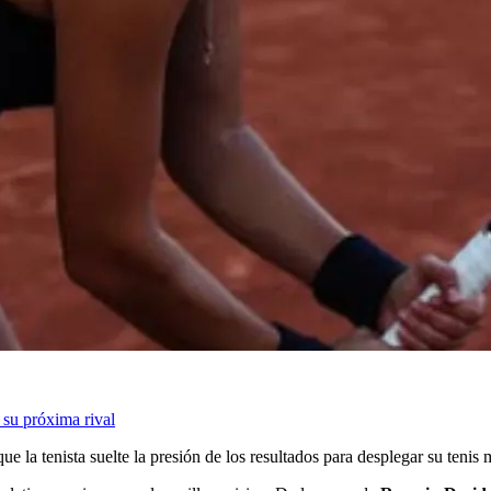
 su próxima rival
que la tenista suelte la presión de los resultados para desplegar su tenis