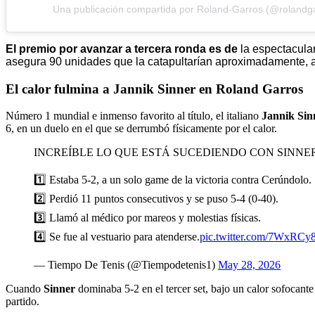
Una publicación compartida por Roland-Garros (@rolandg
El premio por avanzar a tercera ronda es de
la espectacul
asegura 90 unidades que la catapultarían aproximadamente, a
El calor fulmina a Jannik Sinner en Roland Garros
Número 1 mundial e inmenso favorito al título, el italiano
Jannik Si
6, en un duelo en el que se derrumbó físicamente por el calor.
INCREÍBLE LO QUE ESTÁ SUCEDIENDO CON SINNER
1️⃣ Estaba 5-2, a un solo game de la victoria contra Cerúndolo.
2️⃣ Perdió 11 puntos consecutivos y se puso 5-4 (0-40).
3️⃣ Llamó al médico por mareos y molestias físicas.
4️⃣ Se fue al vestuario para atenderse.
pic.twitter.com/7WxRCy
— Tiempo De Tenis (@Tiempodetenis1)
May 28, 2026
Cuando
Sinner
dominaba 5-2 en el tercer set, bajo un calor sofocante 
partido.