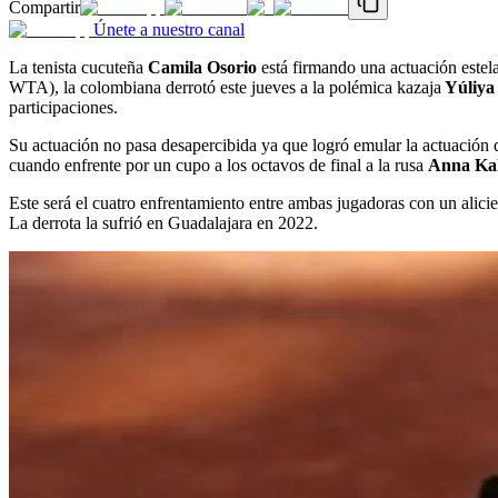
Compartir
Únete a nuestro canal
La tenista cucuteña
Camila Osorio
está firmando una actuación estela
WTA), la colombiana derrotó este jueves a la polémica kazaja
Yúliya 
participaciones.
Su actuación no pasa desapercibida ya que logró emular la actuación 
cuando enfrente por un cupo a los octavos de final a la rusa
Anna Kal
Este será el cuatro enfrentamiento entre ambas jugadoras con un alicien
La derrota la sufrió en Guadalajara en 2022.