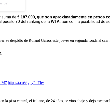
arros)
ar suma de
€ 187.000, que son aproximadamente en pesos 
l puesto 70 del ranking de la
WTA
, aún con la posibilidad de 
nner
se despidió de Roland Garros este jueves en segunda ronda al caer 
.
8iM7
https://t.co/clgqyPdTbv
en la pista central, el italiano, de 24 años, se vino abajo y dejó escapar