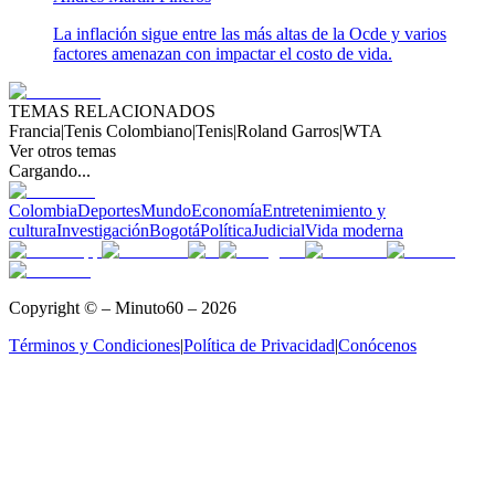
La inflación sigue entre las más altas de la Ocde y varios
factores amenazan con impactar el costo de vida.
TEMAS RELACIONADOS
Francia
|
Tenis Colombiano
|
Tenis
|
Roland Garros
|
WTA
Ver otros temas
Cargando...
Colombia
Deportes
Mundo
Economía
Entretenimiento y
cultura
Investigación
Bogotá
Política
Judicial
Vida moderna
Copyright © – Minuto60 – 2026
Términos y Condiciones
|
Política de Privacidad
|
Conócenos