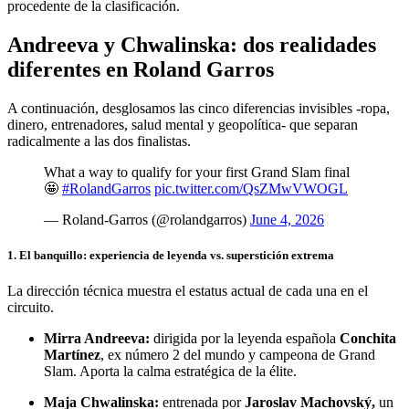
procedente de la clasificación.
Andreeva y Chwalinska: dos realidades
diferentes en Roland Garros
A continuación, desglosamos las cinco diferencias invisibles -ropa,
dinero, entrenadores, salud mental y geopolítica- que separan
radicalmente a las dos finalistas.
What a way to qualify for your first Grand Slam final
🤩
#RolandGarros
pic.twitter.com/QsZMwVWOGL
— Roland-Garros (@rolandgarros)
June 4, 2026
1.
El banquillo: experiencia de leyenda vs. superstición extrema
La dirección técnica muestra el estatus actual de cada una en el
circuito.
Mirra Andreeva:
dirigida por la leyenda española
Conchita
Martínez
, ex número 2 del mundo y campeona de Grand
Slam. Aporta la calma estratégica de la élite.
Maja Chwalinska:
entrenada por
Jaroslav Machovský,
un