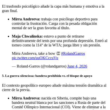
El trasfondo psicológico añade la capa más humana y emotiva a la
gran final.
Mirra Andreeva:
trabaja con psicólogo deportivo para
controlar la frustración. Carga con la pesada obligación
mental de ser la gran favorita al título.
Maja Chwalinska:
estuvo a punto de retirarse
definitivamente del tenis por una profunda depresión. Entró al
torneo como la 114° de la WTA; juega libre y sin presión.
Mirra Andreeva, take a bow 👏
#RolandGarros
pic.twitter.com/uuOKCccuVu
— Roland-Garros (@rolandgarros)
June 4, 2026
5. La guerra silenciosa: bandera prohibida vs. el bloque de apoyo
El contexto geopolítico europeo añade máxima tensión dramática al
cierre de la previa.
Mirra Andreeva:
nacida en Siberia, compite bajo una
bandera neutral blanca por las sanciones a Rusia de parte del
Comité Olímpico Internacional (COI). Viene de eliminar a la