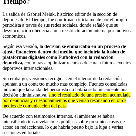
Tiempo?
La salida de Gabriel Meluk, histórico editor de la sección de
deportes de El Tiempo, fue confirmada inicialmente por el propio
periodista a través de sus redes sociales, donde señaló que su
desvinculación obedecía a una reestructuración interna por motivos
económicos.
Según esa versión,
la decisión se enmarcaba en un proceso de
ajuste financiero dentro del medio, que incluiría la fusión de
plataformas digitales como Futbolred con la redacción
deportiva,
con miras a optimizar recursos de cara a futuros eventos
deportivos internacionales.
Sin embargo, versiones recogidas en el interior de la redacción
apuntan a un contexto mucho más complejo. Fuentes consultadas
indican que la salida del periodista no habría sido únicamente una
decisión administrativa,
sino el resultado de una presión acumulada
por denuncias y cuestionamientos que venían resonando en otros
medios de comunicación del país.
De acuerdo con testimonios internos, el ambiente se habría
intensificado tras revelaciones públicas sobre presuntos casos de
acoso en redacciones, lo que habría puesto bajo la lupa a varias
secciones editoriales.