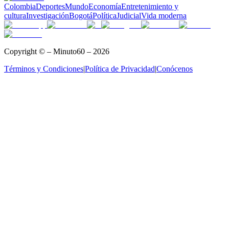
Colombia
Deportes
Mundo
Economía
Entretenimiento y
cultura
Investigación
Bogotá
Política
Judicial
Vida moderna
Copyright © – Minuto60 – 2026
Términos y Condiciones
|
Política de Privacidad
|
Conócenos