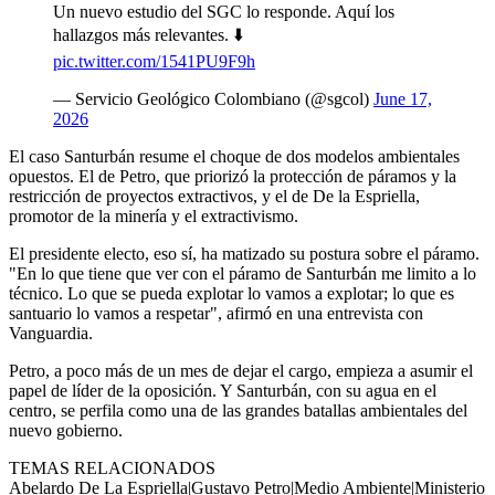
Un nuevo estudio del SGC lo responde. Aquí los
hallazgos más relevantes. ⬇️
pic.twitter.com/1541PU9F9h
— Servicio Geológico Colombiano (@sgcol)
June 17,
2026
El caso Santurbán resume el choque de dos modelos ambientales
opuestos. El de Petro, que priorizó la protección de páramos y la
restricción de proyectos extractivos, y el de De la Espriella,
promotor de la minería y el extractivismo.
El presidente electo, eso sí, ha matizado su postura sobre el páramo.
"En lo que tiene que ver con el páramo de Santurbán me limito a lo
técnico. Lo que se pueda explotar lo vamos a explotar; lo que es
santuario lo vamos a respetar", afirmó en una entrevista con
Vanguardia.
Petro, a poco más de un mes de dejar el cargo, empieza a asumir el
papel de líder de la oposición. Y Santurbán, con su agua en el
centro, se perfila como una de las grandes batallas ambientales del
nuevo gobierno.
TEMAS RELACIONADOS
Abelardo De La Espriella
|
Gustavo Petro
|
Medio Ambiente
|
Ministerio