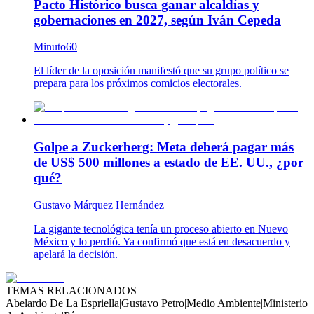
Pacto Histórico busca ganar alcaldías y
gobernaciones en 2027, según Iván Cepeda
Minuto60
El líder de la oposición manifestó que su grupo político se
prepara para los próximos comicios electorales.
Golpe a Zuckerberg: Meta deberá pagar más
de US$ 500 millones a estado de EE. UU., ¿por
qué?
Gustavo Márquez Hernández
La gigante tecnológica tenía un proceso abierto en Nuevo
México y lo perdió. Ya confirmó que está en desacuerdo y
apelará la decisión.
TEMAS RELACIONADOS
Abelardo De La Espriella
|
Gustavo Petro
|
Medio Ambiente
|
Ministerio