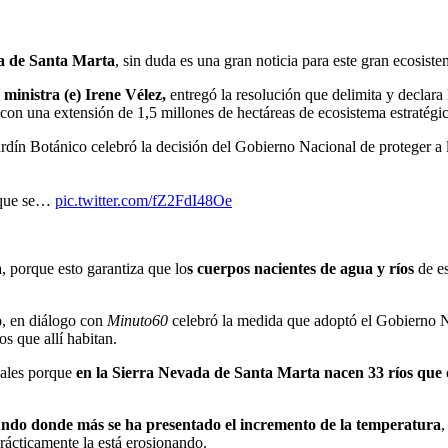
a de Santa Marta
, sin duda es una gran noticia para este gran ecosiste
a
ministra (e) Irene Vélez,
entregó la resolución que delimita y declara
n una extensión de 1,5 millones de hectáreas de ecosistema estratégic
ardín Botánico celebró la decisión del Gobierno Nacional de proteger a
s que se…
pic.twitter.com/fZ2FdI48Oe
a, porque esto garantiza que lo
s cuerpos nacientes de agua y ríos
de es
o
, en diálogo con
Minuto60
celebró la medida que adoptó el Gobierno 
s que allí habitan.
nales porque
en la Sierra Nevada de Santa Marta nacen 33 ríos qu
undo donde más se ha presentado el incremento de la temperatura
,
rácticamente la está erosionando.