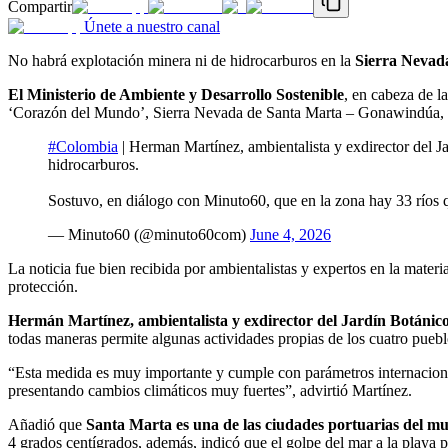
Compartir
Únete a nuestro canal
No habrá explotación minera ni de hidrocarburos en la
Sierra Nevad
El Ministerio de Ambiente y Desarrollo Sostenible
, en cabeza de l
‘Corazón del Mundo’, Sierra Nevada de Santa Marta – Gonawindúa, co
#Colombia
| Herman Martínez, ambientalista y exdirector del J
hidrocarburos.
Sostuvo, en diálogo con Minuto60, que en la zona hay 33 río
— Minuto60 (@minuto60com)
June 4, 2026
La noticia fue bien recibida por ambientalistas y expertos en la materi
protección.
Hermán Martínez, ambientalista y exdirector del Jardín Botánic
todas maneras permite algunas actividades propias de los cuatro pueblo
“Esta medida es muy importante y cumple con parámetros internacio
presentando cambios climáticos muy fuertes”, advirtió Martínez.
Añadió que
Santa Marta es una de las ciudades portuarias del m
4 grados centígrados, además, indicó que el golpe del mar a la playa p