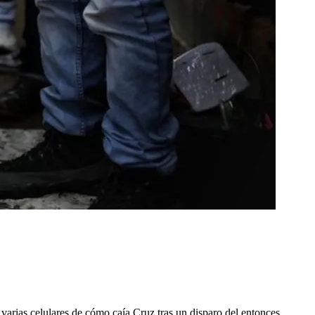
 varias celulares de cómo caía Cruz tras un disparo del entonces