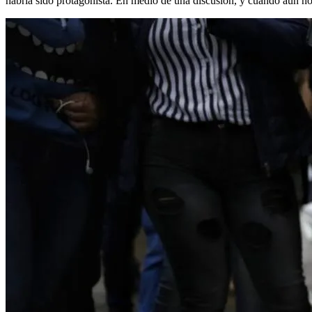
habría sido protagonista. En medio de una discusión, y cuando aún no