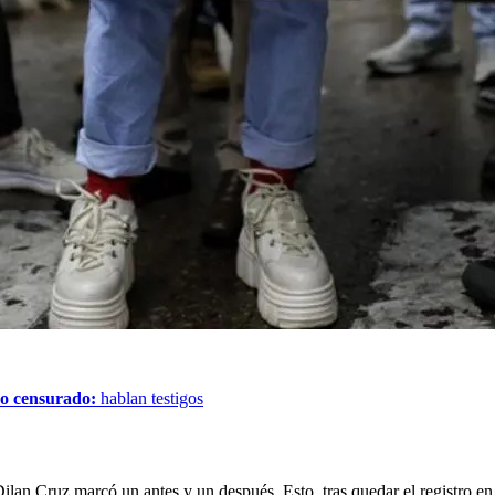
do censurado:
hablan testigos
Dilan Cruz marcó un antes y un después. Esto, tras quedar el registro en