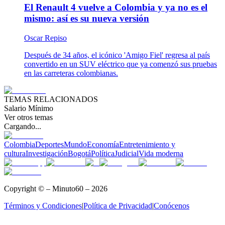
El Renault 4 vuelve a Colombia y ya no es el
mismo: así es su nueva versión
Oscar Repiso
Después de 34 años, el icónico 'Amigo Fiel' regresa al país
convertido en un SUV eléctrico que ya comenzó sus pruebas
en las carreteras colombianas.
TEMAS RELACIONADOS
Salario Mínimo
Ver otros temas
Cargando...
Colombia
Deportes
Mundo
Economía
Entretenimiento y
cultura
Investigación
Bogotá
Política
Judicial
Vida moderna
Copyright © – Minuto60 – 2026
Términos y Condiciones
|
Política de Privacidad
|
Conócenos