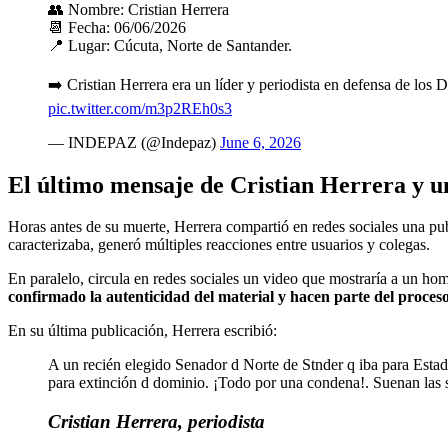
👥 Nombre: Cristian Herrera
📆 Fecha: 06/06/2026
📍 Lugar: Cúcuta, Norte de Santander.
➡️ Cristian Herrera era un líder y periodista en defensa de 
pic.twitter.com/m3p2REh0s3
— INDEPAZ (@Indepaz)
June 6, 2026
El último mensaje de Cristian Herrera y un
Horas antes de su muerte, Herrera compartió en redes sociales una publ
caracterizaba, generó múltiples reacciones entre usuarios y colegas.
En paralelo, circula en redes sociales un video que mostraría a un ho
confirmado la autenticidad del material y hacen parte del proceso
En su última publicación, Herrera escribió:
A un recién elegido Senador d Norte de Stnder q iba para Estados
para extinción d dominio. ¡Todo por una condena!. Suenan las s
Cristian Herrera, periodista