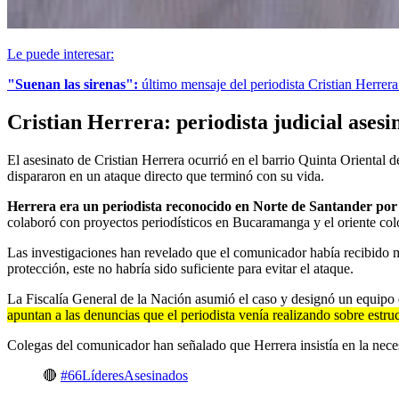
Le puede interesar:
"Suenan las sirenas":
último mensaje del periodista Cristian Herrera
Cristian Herrera: periodista judicial ases
El asesinato de Cristian Herrera ocurrió en el barrio Quinta Oriental
dispararon en un ataque directo que terminó con su vida.
Herrera era un periodista reconocido en Norte de Santander por s
colaboró con proyectos periodísticos en Bucaramanga y el oriente co
Las investigaciones han revelado que el comunicador había recibido mú
protección, este no habría sido suficiente para evitar el ataque.
La Fiscalía General de la Nación asumió el caso y designó un equipo 
apuntan a las denuncias que el periodista venía realizando sobre estruc
Colegas del comunicador han señalado que Herrera insistía en la neces
🔴
#66LíderesAsesinados