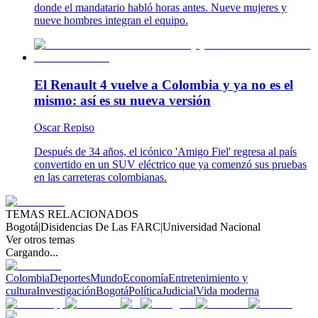
donde el mandatario habló horas antes. Nueve mujeres y
nueve hombres integran el equipo.
El Renault 4 vuelve a Colombia y ya no es el
mismo: así es su nueva versión
Oscar Repiso
Después de 34 años, el icónico 'Amigo Fiel' regresa al país
convertido en un SUV eléctrico que ya comenzó sus pruebas
en las carreteras colombianas.
TEMAS RELACIONADOS
Bogotá
|
Disidencias De Las FARC
|
Universidad Nacional
Ver otros temas
Cargando...
Colombia
Deportes
Mundo
Economía
Entretenimiento y
cultura
Investigación
Bogotá
Política
Judicial
Vida moderna