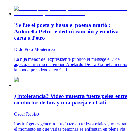
'Se fue el poeta y hasta el poema murió':
Antonella Petro le dedicó canción y emotiva
carta a Petro
Dido Polo Monterrosa
La hija menor del expresidente publicó el mensaje el 7 de
agosto, el mismo día en que Abelardo De La Espriella recibió
la banda presidencial en Cali.
¿Intolerancia? Video muestra fuerte pelea entre
conductor de bus y una pareja en Cali
Oscar Repiso
Las imágenes generaron rechazo en redes sociales y muestran
el momento en que varias personas se enfrentan en plena vía