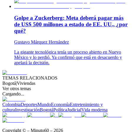
Golpe a Zuckerberg: Meta deberá pagar más
de US$ 500 millones a estado de EE. UU., ¿por
qué?
Gustavo Márquez Hernández
La gigante tecnológica tenía un proceso abierto en Nuevo
México y lo perdió. Ya confirmó que está en desacuerdo y
apelará la decisión.
TEMAS RELACIONADOS
Bogotá
|
Viviendas
Ver otros temas
Cargando...
Colombia
Deportes
Mundo
Economía
Entretenimiento y
cultura
Investigación
Bogotá
Política
Judicial
Vida moderna
Copyright © – Minuto60 – 2026