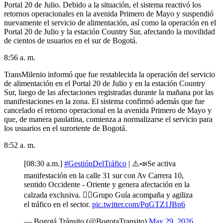
Portal 20 de Julio. Debido a la situación, el sistema reactivó los
retornos operacionales en la avenida Primero de Mayo y suspendió
nuevamente el servicio de alimentación, así como la operación en el
Portal 20 de Julio y la estación Country Sur, afectando la movilidad
de cientos de usuarios en el sur de Bogotá.
8:56 a. m.
TransMilenio informó que fue restablecida la operación del servicio
de alimentación en el Portal 20 de Julio y en la estación Country
Sur, luego de las afectaciones registradas durante la mañana por las
manifestaciones en la zona. El sistema confirmó además que fue
cancelado el retorno operacional en la avenida Primero de Mayo y
que, de manera paulatina, comienza a normalizarse el servicio para
los usuarios en el suroriente de Bogotá.
8:52 a. m.
[08:30 a.m.]
#GestiónDelTráfico
| ⚠️📣Se activa
manifestación en la calle 31 sur con Av Carrera 10,
sentido Occidente - Oriente y genera afectación en la
calzada exclusiva. 👮‍♂️Grupo Guía acompaña y agiliza
el tráfico en el sector.
pic.twitter.com/PqGTZ1JBn6
— Bogotá Tránsito (@BogotaTransito)
May 29, 2026