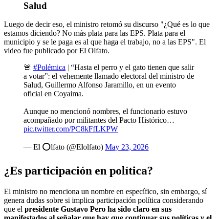
Salud
Luego de decir eso, el ministro retomó su discurso "¿Qué es lo que
estamos diciendo? No más plata para las EPS. Plata para el
municipio y se le paga es al que haga el trabajo, no a las EPS". El
video fue publicado por El Olfato.
🚨
#Polémica
| “Hasta el perro y el gato tienen que salir
a votar”: el vehemente llamado electoral del ministro de
Salud, Guillermo Alfonso Jaramillo, en un evento
oficial en Coyaima.
Aunque no mencionó nombres, el funcionario estuvo
acompañado por militantes del Pacto Histórico…
pic.twitter.com/PC8kFfLKPW
— El ⭕lfato (@Elolfato)
May 23, 2026
¿Es participación en política?
El ministro no menciona un nombre en específico, sin embargo, sí
genera dudas sobre si implica participación política considerando
que el
presidente Gustavo Pero ha sido claro en sus
manifestados al señalar que hay que continuar sus políticas y el