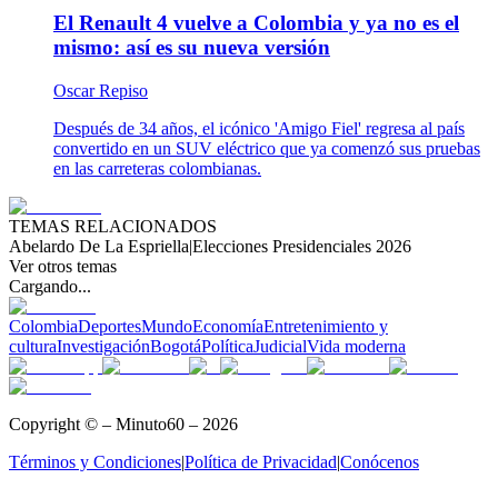
El Renault 4 vuelve a Colombia y ya no es el
mismo: así es su nueva versión
Oscar Repiso
Después de 34 años, el icónico 'Amigo Fiel' regresa al país
convertido en un SUV eléctrico que ya comenzó sus pruebas
en las carreteras colombianas.
TEMAS RELACIONADOS
Abelardo De La Espriella
|
Elecciones Presidenciales 2026
Ver otros temas
Cargando...
Colombia
Deportes
Mundo
Economía
Entretenimiento y
cultura
Investigación
Bogotá
Política
Judicial
Vida moderna
Copyright © – Minuto60 – 2026
Términos y Condiciones
|
Política de Privacidad
|
Conócenos