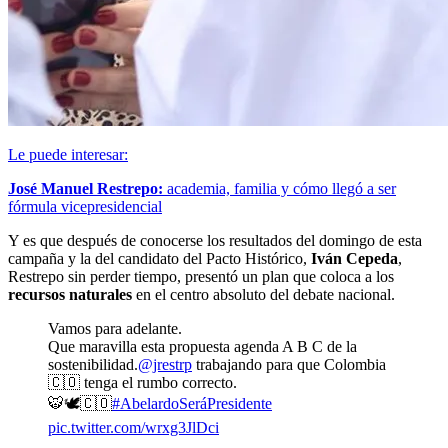
Le puede interesar:
José Manuel Restrepo:
academia, familia y cómo llegó a ser
fórmula vicepresidencial
Y es que después de conocerse los resultados del domingo de esta
campaña y la del candidato del Pacto Histórico,
Iván Cepeda
,
Restrepo sin perder tiempo, presentó un plan que coloca a los
recursos naturales
en el centro absoluto del debate nacional.
Vamos para adelante.
Que maravilla esta propuesta agenda A B C de la
sostenibilidad.
@jrestrp
trabajando para que Colombia
🇨🇴 tenga el rumbo correcto.
🐯🕊️🇨🇴
#AbelardoSeráPresidente
pic.twitter.com/wrxg3JlDci