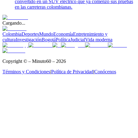
convertido en un SUV eléctrico que ya comenzó sus pruebas
en las carreteras colombianas.
Cargando...
Colombia
Deportes
Mundo
Economía
Entretenimiento y
cultura
Investigación
Bogotá
Política
Judicial
Vida moderna
Copyright © – Minuto60 – 2026
Términos y Condiciones
|
Política de Privacidad
|
Conócenos