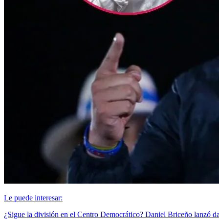
Le puede interesar:
¿Sigue la división en el Centro Democrático? Daniel Briceño lanzó 