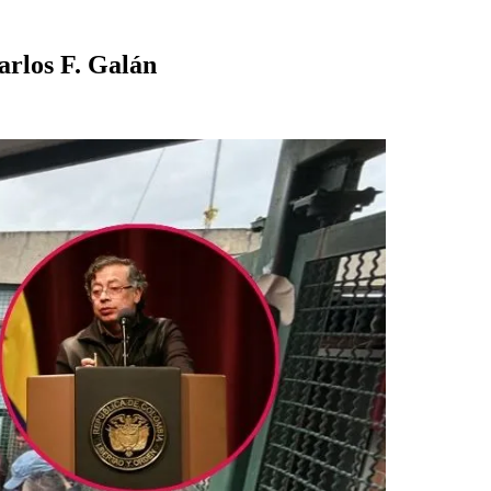
arlos F. Galán
.