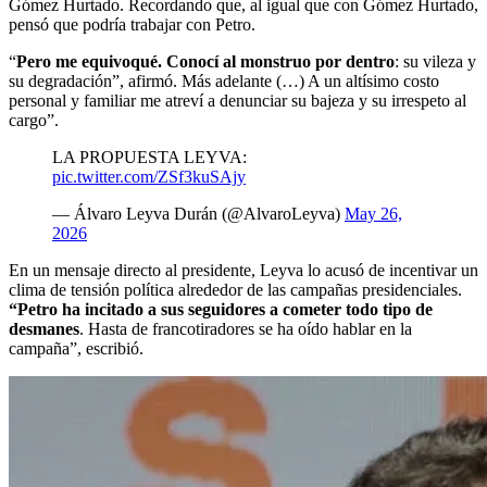
Gómez Hurtado. Recordando que, al igual que con Gómez Hurtado,
pensó que podría trabajar con Petro.
“
Pero me equivoqué. Conocí al monstruo por dentro
: su vileza y
su degradación”, afirmó. Más adelante (…) A un altísimo costo
personal y familiar me atreví a denunciar su bajeza y su irrespeto al
cargo”.
LA PROPUESTA LEYVA:
pic.twitter.com/ZSf3kuSAjy
— Álvaro Leyva Durán (@AlvaroLeyva)
May 26,
2026
En un mensaje directo al presidente, Leyva lo acusó de incentivar un
clima de tensión política alrededor de las campañas presidenciales.
“Petro ha incitado a sus seguidores a cometer todo tipo de
desmanes
. Hasta de francotiradores se ha oído hablar en la
campaña”, escribió.