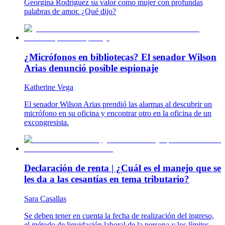
Georgina Rodríguez su valor como mujer con profundas
palabras de amor. ¿Qué dijo?
¿Micrófonos en bibliotecas? El senador Wilson
Arias denunció posible espionaje
Katherine Vega
El senador Wilson Arias prendió las alarmas al descubrir un
micrófono en su oficina y encontrar otro en la oficina de un
excongresista.
Declaración de renta | ¿Cuál es el manejo que se
les da a las cesantías en tema tributario?
Sara Casallas
Se deben tener en cuenta la fecha de realización del ingreso,
el método de liquidación laboral de la persona y los límites