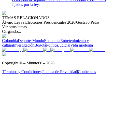
fijados por la ley.
TEMAS RELACIONADOS
Álvaro Leyva
|
Elecciones Presidenciales 2026
|
Gustavo Petro
Ver otros temas
Cargando...
Colombia
Deportes
Mundo
Economía
Entretenimiento y
cultura
Investigación
Bogotá
Política
Judicial
Vida moderna
Copyright © – Minuto60 – 2026
Términos y Condiciones
|
Política de Privacidad
|
Conócenos