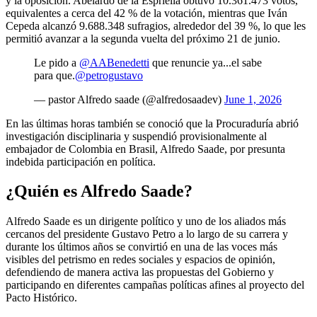
y la oposición. Abelardo de la Espriella obtuvo 10.361.473 votos,
equivalentes a cerca del 42 % de la votación, mientras que Iván
Cepeda alcanzó 9.688.348 sufragios, alrededor del 39 %, lo que les
permitió avanzar a la segunda vuelta del próximo 21 de junio.
Le pido a
@AABenedetti
que renuncie ya...el sabe
para que.
@petrogustavo
— pastor Alfredo saade (@alfredosaadev)
June 1, 2026
En las últimas horas también se conoció que la Procuraduría abrió
investigación disciplinaria y suspendió provisionalmente al
embajador de Colombia en Brasil, Alfredo Saade, por presunta
indebida participación en política.
¿Quién es Alfredo Saade?
Alfredo Saade es un dirigente político y uno de los aliados más
cercanos del presidente Gustavo Petro a lo largo de su carrera y
durante los últimos años se convirtió en una de las voces más
visibles del petrismo en redes sociales y espacios de opinión,
defendiendo de manera activa las propuestas del Gobierno y
participando en diferentes campañas políticas afines al proyecto del
Pacto Histórico.