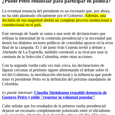
¿Puede Petro renunciar para participar en política?
La eventual renuncia del presidente es un escenario que, por ahora,
no ha sido planteado oficialmente por el Gobierno.
Además, una
decisión de esa magnitud abriría un complejo proceso institucional y
constitucional en el país.
Este mensaje de Saade se suma a una serie de declaraciones que
reflejan la intensidad de la contienda presidencial y la necesidad que
tienen los distintos sectores políticos de consolidar apoyos en la recta
final de la campaña. El 1 de junio Iván Cepeda invitó a debate a
Abelardo de La Espriella, también cuestionó a su rival por usar la
camiseta de la Selección Colombia, entre otras acciones.
Con la segunda vuelta cada vez más cerca, las declaraciones de
figuras cercanas al petrismo siguen alimentando el debate sobre el
rol del Gobierno, la movilización electoral y la influencia que puede
tener el presidente Petro en la definición del próximo mandatario de
Colombia.
Le puede interesar
:
Claudia Sheinbaum respaldó denuncia de
Gustavo Petro y pidió "respetar la voluntad popular"
Cabe señalar que los resultados de la primera vuelta presidencial
dejaron un escenario completamente polarizado entre el oficialismo