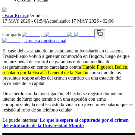
Oscar Repiso
Periodista
17 MAY 2026 - 01:54
|
Actualizado:
17 MAY 2026 - 02:06
Compartir
Únete a nuestro canal
El caso del asesinato de un estudiante universitario en el sistema
TransMilenio volvió a generar conmoción en Bogotá, luego de que
un juez penal de control de garantías ordenara medida de
aseguramiento en centro carcelario contra
Harold Figueroa Ballén,
señalado por la Fiscalía General de la Nación
como uno de los
presuntos responsables del crimen ocurrido en una estación del
occidente de la capital.
De acuerdo con la investigación, el hecho se registró durante un
intento de hurto que terminó en una agresión con arma
cortopunzante, la cual le costó la vida a un joven universitario que se
resistió al robo de su teléfono celular.
Le puede interesar:
Lo que le espera al capturado por el crimen
del estudiante de la Universidad Minuto