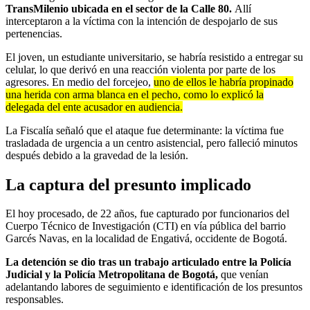
TransMilenio ubicada en el sector de la Calle 80.
Allí
interceptaron a la víctima con la intención de despojarlo de sus
pertenencias.
El joven, un estudiante universitario, se habría resistido a entregar su
celular, lo que derivó en una reacción violenta por parte de los
agresores. En medio del forcejeo,
uno de ellos le habría propinado
una herida con arma blanca en el pecho, como lo explicó la
delegada del ente acusador en audiencia.
La Fiscalía señaló que el ataque fue determinante: la víctima fue
trasladada de urgencia a un centro asistencial, pero falleció minutos
después debido a la gravedad de la lesión.
La captura del presunto implicado
El hoy procesado, de 22 años, fue capturado por funcionarios del
Cuerpo Técnico de Investigación (CTI) en vía pública del barrio
Garcés Navas, en la localidad de Engativá, occidente de Bogotá.
La detención se dio tras un trabajo articulado entre la Policía
Judicial y la Policía Metropolitana de Bogotá,
que venían
adelantando labores de seguimiento e identificación de los presuntos
responsables.