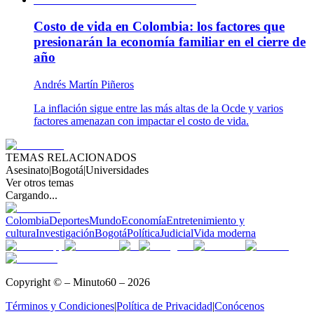
Costo de vida en Colombia: los factores que
presionarán la economía familiar en el cierre de
año
Andrés Martín Piñeros
La inflación sigue entre las más altas de la Ocde y varios
factores amenazan con impactar el costo de vida.
TEMAS RELACIONADOS
Asesinato
|
Bogotá
|
Universidades
Ver otros temas
Cargando...
Colombia
Deportes
Mundo
Economía
Entretenimiento y
cultura
Investigación
Bogotá
Política
Judicial
Vida moderna
Copyright © – Minuto60 – 2026
Términos y Condiciones
|
Política de Privacidad
|
Conócenos