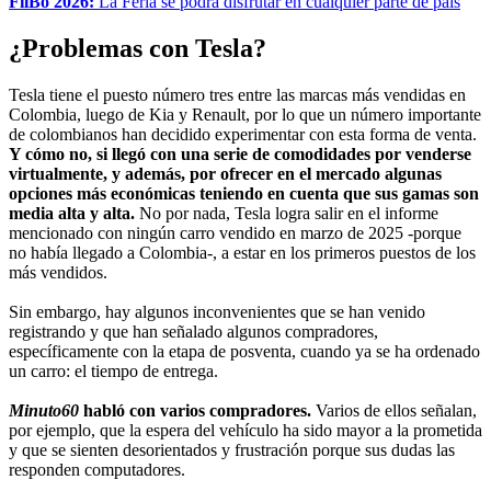
FilBo 2026:
La Feria se podrá disfrutar en cualquier parte de país
¿Problemas con Tesla?
Tesla tiene el puesto número tres entre las marcas más vendidas en
Colombia, luego de Kia y Renault, por lo que un número importante
de colombianos han decidido experimentar con esta forma de venta.
Y cómo no, si llegó con una serie de comodidades por venderse
virtualmente, y además, por ofrecer en el mercado algunas
opciones más económicas teniendo en cuenta que sus gamas son
media alta y alta.
No por nada, Tesla logra salir en el informe
mencionado con ningún carro vendido en marzo de 2025 -porque
no había llegado a Colombia-, a estar en los primeros puestos de los
más vendidos.
Sin embargo, hay algunos inconvenientes que se han venido
registrando y que han señalado algunos compradores,
específicamente con la etapa de posventa, cuando ya se ha ordenado
un carro: el tiempo de entrega.
Minuto60
habló con varios compradores.
Varios de ellos señalan,
por ejemplo, que la espera del vehículo ha sido mayor a la prometida
y que se sienten desorientados y frustración porque sus dudas las
responden computadores.