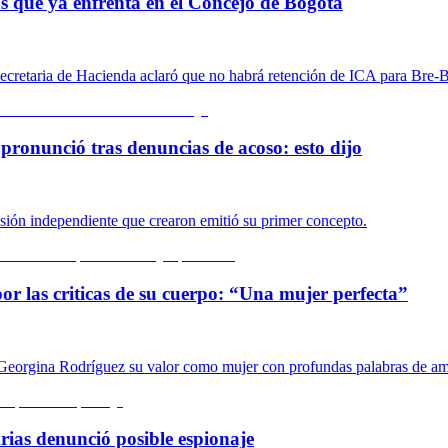
cas que ya enfrenta en el Concejo de Bogotá
a secretaria de Hacienda aclaró que no habrá retención de ICA para Bre-B
pronunció tras denuncias de acoso: esto dijo
isión independiente que crearon emitió su primer concepto.
or las criticas de su cuerpo: “Una mujer perfecta”
 a Georgina Rodríguez su valor como mujer con profundas palabras de a
rias denunció posible espionaje