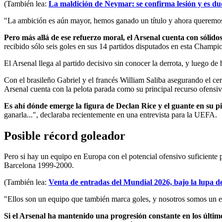
(También lea:
La maldición de Neymar: se confirma lesión y es d
"La ambición es aún mayor, hemos ganado un título y ahora queremos e
Pero más allá de ese refuerzo moral, el Arsenal cuenta con sólido
recibido sólo seis goles en sus 14 partidos disputados en esta Champi
El Arsenal llega al partido decisivo sin conocer la derrota, y luego de
Con el brasileño Gabriel y el francés William Saliba asegurando el cer
Arsenal cuenta con la pelota parada como su principal recurso ofensiv
Es ahí dónde emerge la figura de Declan Rice y el guante en su p
ganarla...", declaraba recientemente en una entrevista para la UEFA.
Posible récord goleador
Pero si hay un equipo en Europa con el potencial ofensivo suficiente p
Barcelona 1999-2000.
(También lea:
Venta de entradas del Mundial 2026, bajo la lupa d
"Ellos son un equipo que también marca goles, y nosotros somos un e
Si el Arsenal ha mantenido una progresión constante en los últimos 