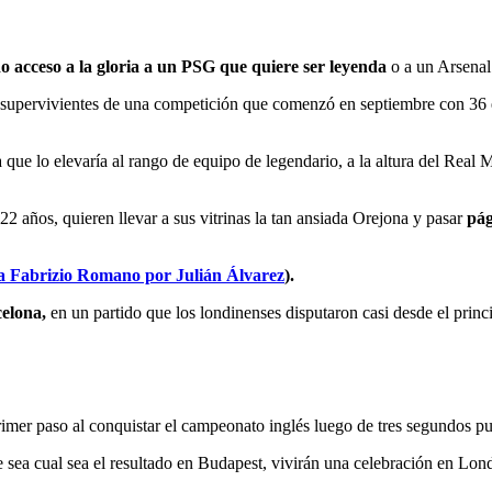
o acceso a la gloria a un PSG que quiere ser leyenda
o a un Arsenal
s supervivientes de una competición que comenzó en septiembre con 36 
e lo elevaría al rango de equipo de legendario, a la altura del Real M
años, quieren llevar a sus vitrinas la tan ansiada Orejona y pasar
pág
 a Fabrizio Romano por Julián Álvarez
).
celona,
en un partido que los londinenses disputaron casi desde el pri
rimer paso al conquistar el campeonato inglés luego de tres segundos p
e sea cual sea el resultado en Budapest, vivirán una celebración en Lon