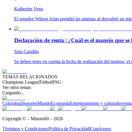
Katherine Vega
El senador Wilson Arias prendió las alarmas al descubrir un mic
Declaración de renta | ¿Cuál es el manejo que se l
Sara Casallas
Se deben tener en cuenta la fecha de realización del ingreso, el 
TEMAS RELACIONADOS
Champions League
|
Fútbol
|
PSG
Ver otros temas
Cargando...
Colombia
Deportes
Mundo
Economía
Entretenimiento y cultura
Investig
Copyright © – Minuto60 – 2026
Términos y Condiciones
|
Política de Privacidad
|
Conócenos