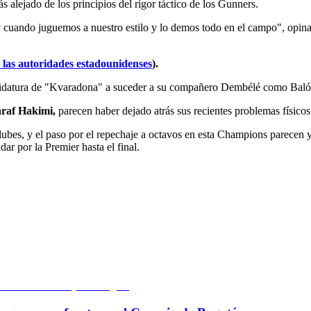
 alejado de los principios del rigor táctico de los Gunners.
ando juguemos a nuestro estilo y lo demos todo en el campo", opina, 
 las autoridades estadounidenses
).
candidatura de "Kvaradona" a suceder a su compañero Dembélé como Bal
chraf Hakimi,
parecen haber dejado atrás sus recientes problemas físicos 
lubes, y el paso por el repechaje a octavos en esta Champions parecen y
r por la Premier hasta el final.