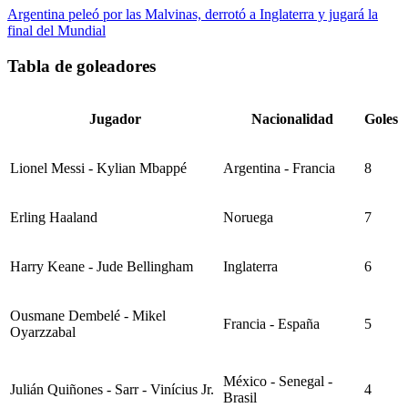
Argentina peleó por las Malvinas, derrotó a Inglaterra y jugará la
final del Mundial
Tabla de goleadores
Jugador
Nacionalidad
Goles
Lionel Messi - Kylian Mbappé
Argentina - Francia
8
Erling Haaland
Noruega
7
Harry Keane - Jude Bellingham
Inglaterra
6
Ousmane Dembelé - Mikel
Francia - España
5
Oyarzzabal
México - Senegal -
Julián Quiñones - Sarr - Vinícius Jr.
4
Brasil