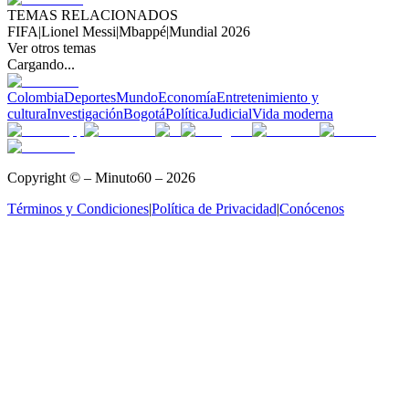
TEMAS RELACIONADOS
FIFA
|
Lionel Messi
|
Mbappé
|
Mundial 2026
Ver otros temas
Cargando...
Colombia
Deportes
Mundo
Economía
Entretenimiento y
cultura
Investigación
Bogotá
Política
Judicial
Vida moderna
Copyright © – Minuto60 – 2026
Términos y Condiciones
|
Política de Privacidad
|
Conócenos