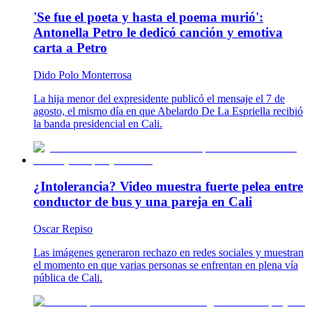
'Se fue el poeta y hasta el poema murió':
Antonella Petro le dedicó canción y emotiva
carta a Petro
Dido Polo Monterrosa
La hija menor del expresidente publicó el mensaje el 7 de
agosto, el mismo día en que Abelardo De La Espriella recibió
la banda presidencial en Cali.
¿Intolerancia? Video muestra fuerte pelea entre
conductor de bus y una pareja en Cali
Oscar Repiso
Las imágenes generaron rechazo en redes sociales y muestran
el momento en que varias personas se enfrentan en plena vía
pública de Cali.