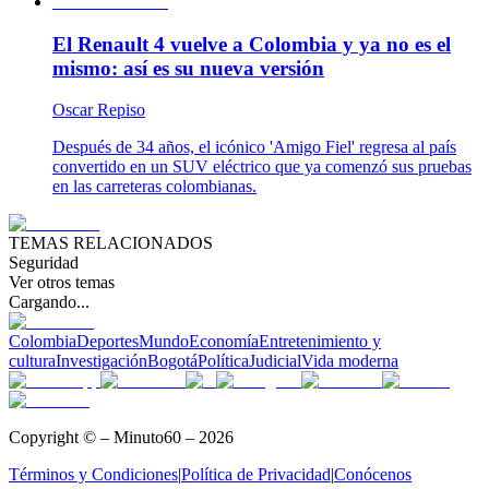
El Renault 4 vuelve a Colombia y ya no es el
mismo: así es su nueva versión
Oscar Repiso
Después de 34 años, el icónico 'Amigo Fiel' regresa al país
convertido en un SUV eléctrico que ya comenzó sus pruebas
en las carreteras colombianas.
TEMAS RELACIONADOS
Seguridad
Ver otros temas
Cargando...
Colombia
Deportes
Mundo
Economía
Entretenimiento y
cultura
Investigación
Bogotá
Política
Judicial
Vida moderna
Copyright © – Minuto60 – 2026
Términos y Condiciones
|
Política de Privacidad
|
Conócenos