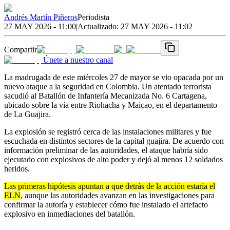
Andrés Martín Piñeros
Periodista
27 MAY 2026 - 11:00
|
Actualizado:
27 MAY 2026 - 11:02
Compartir
Únete a nuestro canal
La madrugada de este miércoles 27 de mayor se vio opacada por un
nuevo ataque a la seguridad en Colombia. Un atentado terrorista
sacudió al Batallón de Infantería Mecanizada No. 6 Cartagena,
ubicado sobre la vía entre Riohacha y Maicao, en el departamento
de La Guajira.
La explosión se registró cerca de las instalaciones militares y fue
escuchada en distintos sectores de la capital guajira. De acuerdo con
información preliminar de las autoridades, el ataque habría sido
ejecutado con explosivos de alto poder y dejó al menos 12 soldados
heridos.
Las primeras hipótesis apuntan a que detrás de la acción estaría el
ELN
, aunque las autoridades avanzan en las investigaciones para
confirmar la autoría y establecer cómo fue instalado el artefacto
explosivo en inmediaciones del batallón.