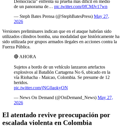
Democracia" enfrenta su prueba más difícil en medio
de un panorama de…
pic.twitter.com/0fCMJv17wn
— Steph Bates Prensa (@StephBatesPress)
May 27,
2026
Versiones preliminares indican que en el ataque habrían sido
utilizados cilindros bomba, una modalidad que históricamente ha
sido utilizada por grupos armados ilegales en acciones contra la
Fuerza Pública.
🔴 AHORA
Sujetos a bordo de un vehículo lanzaron artefactos
explosivos al Batallón Cartagena No 6, ubicado en la
vía Riohacha - Maicao, Colombia. Se presume de 12
heridos.
pic.twitter.com/jNG0aokyON
— News On Demand (@OnDemand_News)
May 27,
2026
El atentado revive preocupación por
escalada violenta en Colombia